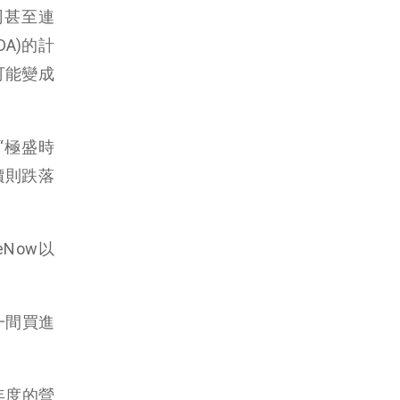
公司甚至連
A)的計
可能變成
“極盛時
價則跌落
ceNow以
一間買進
年度的營