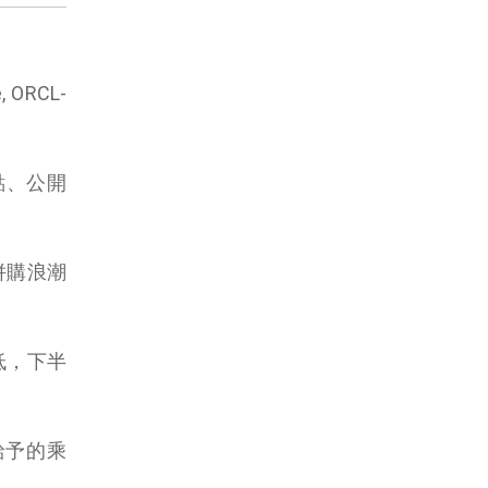
RCL-
點、公開
併購浪潮
較低，下半
給予的乘