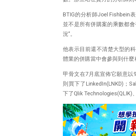
不同類型的公司以及它們的目標
BTIG的分析師Joel Fis
私募股權公司的新劇
並不是所有併購案的乘數都會
本
況”。
他表示目前還不清楚大型的科技公司，像是
體業的併購當中會參與到什麼
甲骨文在7月底宣佈它願意以93億美元
則買下了LinkedIn(LNKD)；
下了Qlik Technologies(QL