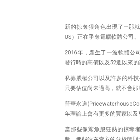
新的掠奪狠角色出現了—那就是私
US）正在爭奪電腦軟體公司
2016年，產生了一波軟體公
發行時的高價以及52週以來
私募股權公司以及許多的科技
只要估值尚未過高，就不會那
普華永道(Pricewaterhou
年理論上會有更多的買家以及
當那些像鯊魚般狂熱的掠奪
數。那些站在賣方的分析師則