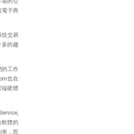
市場的公
括電子商
科技交易
許多的趨
們的工作
com也在
雲端硬體
vice,
裝軟體的
約率，而