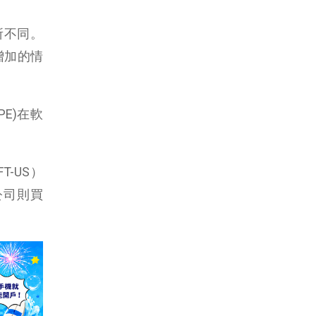
有所不同。
增加的情
PE)在軟
T-US）
權公司則買