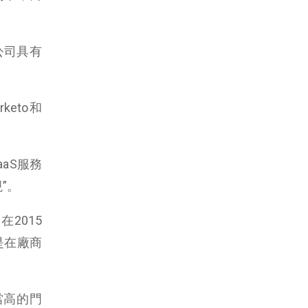
S公司具有
keto和
SaaS服務
”。
2015
是在廠商
當高的門