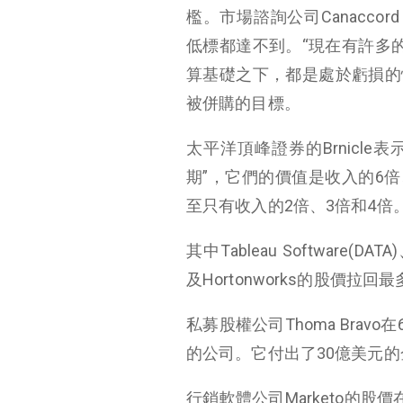
檻。市場諮詢公司Canaccord
低標都達不到。“現在有許多的軟
算基礎之下，都是處於虧損的情
被併購的目標。
太平洋頂峰證券的Brnicl
期”，它們的價值是收入的6
至只有收入的2倍、3倍和4倍
其中Tableau Software(DAT
及Hortonworks的股價拉回
私募股權公司Thoma Bra
的公司。它付出了30億美元
行銷軟體公司Marketo的股