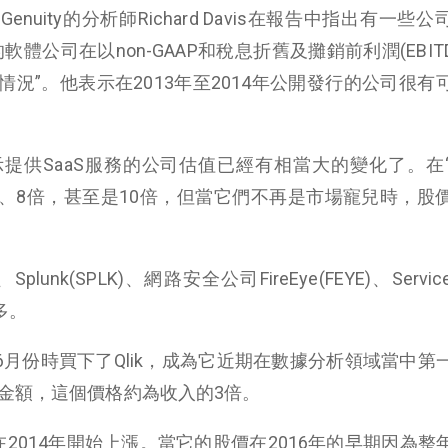
 Genuity的分析師Richard Davis在報告中指出有一些
體公司在以non-GAAP和稅息折舊及攤銷前利潤(EBITD
況”。他表示在2013年至2014年公開發行的公司很有
e表示提供SaaS服務的公司估值已經有相當大的變化了。在
倍、8倍，甚至是10倍，但當它們不再是市場寵兒時，股
。
A)、Splunk(SPLK)、網路安全公司FireEye(FEYE)、Servi
最多。
vo在6月份時買下了Qlik，成為它近期在數據分析領域當中第
的金額，這個價格約為收入的3倍。
價在2014年開始上漲。當它的股價在2016年的早期因為整