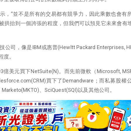
hbein表示，“並不是所有的交易都有競爭力，因此乘數也會
被拱抬到一個誇張的程度，但我們可以預見它未來會有
IBM或惠普(Hewltt Packard Enterprises, H
程度。
買下NetSuite(N)。而先前微軟（Microsoft, MSF
Salesforce.com(CRM)買下了Demandware；而私募股
IK)、Marketo(MKTO)、SciQuest(SQI)以及其他公司。