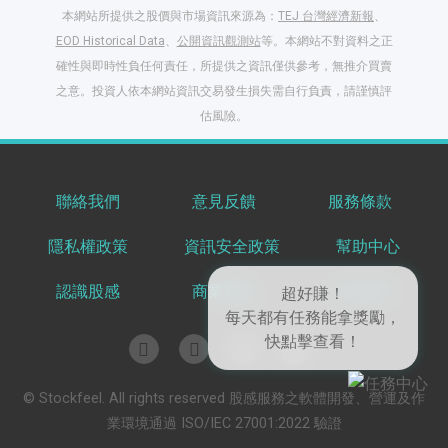
本網站所提供之股價與市場資訊來源為：
TEJ 台灣經濟新報
、
EOD Historical Data
、
公開資訊觀測站
等。本網站不對資料之正
確性與即時性負任何責任，所提供之資訊僅供參考，無推介買賣
之意。投資人依本網站資訊交易發生損失需自行負責，請謹慎評
估風險。
聯絡我們
意見反饋
服務條款
閱讀文章，天天賺
隱私權政策
資訊安全政策
幫助中心
獎勵
登入股感會員，閱讀
認識股感
商業服務
共享知識
任一文章
出國就缺這咖？股
© Stockfeel. All rights reserved 股感服務之軟體開發、營運及作
感會員免費帶回
業環境通過 ISO/IEC 27001:2022 驗證
家！
更多任務