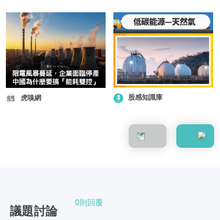
股感知識庫
虎嗅網
0則回覆
議題討論