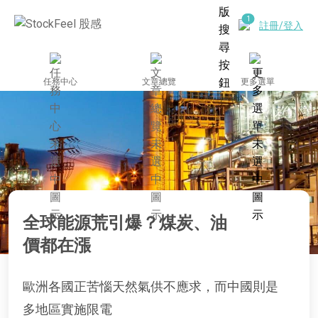
註冊/登入
任務中心
文章總覽
更多選單
全球能源荒引爆？煤炭、油
價都在漲
歐洲各國正苦惱天然氣供不應求，而中國則是
多地區實施限電