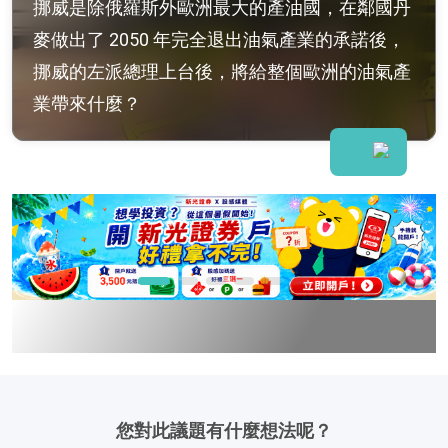
挪威是除俄羅斯外歐洲最大的產油國，在鄰國丹
麥做出了 2050 年完全退出油氣產業的承諾後，
挪威的左派總理上台後，將給整個歐洲的油氣產
業帶來什麼？
您對此議題有什麼想法呢？