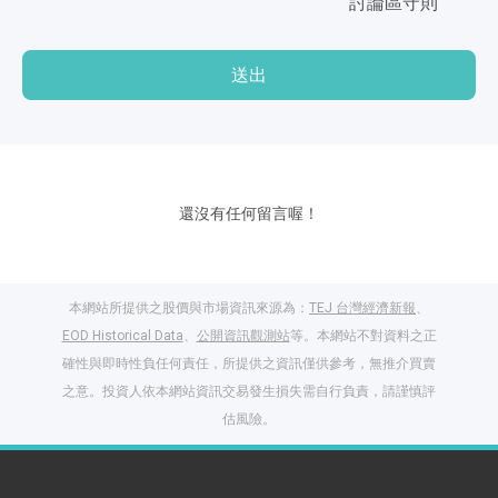
討論區守則
送出
還沒有任何留言喔！
本網站所提供之股價與市場資訊來源為：
TEJ 台灣經濟新報
、
EOD Historical Data
、
公開資訊觀測站
等。本網站不對資料之正
確性與即時性負任何責任，所提供之資訊僅供參考，無推介買賣
之意。投資人依本網站資訊交易發生損失需自行負責，請謹慎評
估風險。