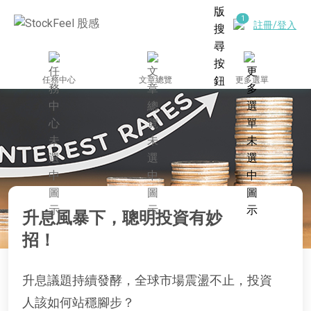
註冊/登入
任務中心
文章總覽
更多選單
升息風暴下，聰明投資有妙
招！
升息議題持續發酵，全球市場震盪不止，投資
人該如何站穩腳步？