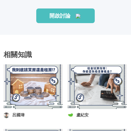
開啟討論
相關知識
呂國瑋
盧紀安