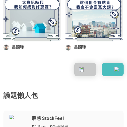
呂國瑋
呂國瑋
議題懶人包
股感 StockFeel
0
0
則貼文
位追蹤者