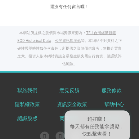
還沒有任何留言喔！
本網站所提供之股價與市場資訊來源為：
TEJ 台灣經濟新報
、
EOD Historical Data
、
公開資訊觀測站
等。本網站不對資料之正
確性與即時性負任何責任，所提供之資訊僅供參考，無推介買賣
之意。投資人依本網站資訊交易發生損失需自行負責，請謹慎評
估風險。
聯絡我們
意見反饋
服務條款
閱讀文章，天天賺
隱私權政策
資訊安全政策
幫助中心
獎勵
登入股感會員，閱讀
認識股感
商業服務
共享知識
任一文章