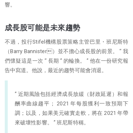
響。
成長股可能是未來趨勢
不過，投行Stifel機構股票策略主管巴里・班尼斯特
（Barry Bannister）並不擔心成長股的前景。 “ 我
們懷疑這是一次 “ 長期 ” 的輪換。 ” 他在一份研究報
告中寫道。他說，最近的趨勢可能會消退。
” 近期風險包括經濟成長放緩（財政延遲）和報
酬率曲線趨平； 2021 年每股獲利一致預期下
調；以及，如果美元確實走軟，將在 2021 年帶
來破壞性影響。 ” 班尼斯特稱。