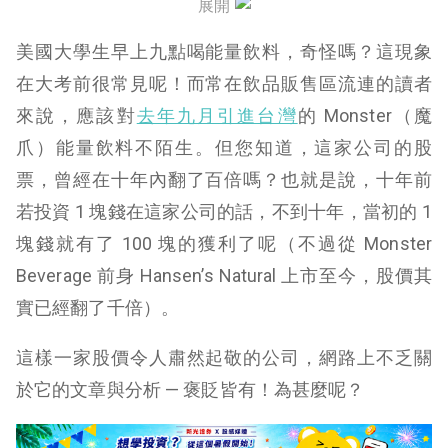
展開
公司成長動能
美國大學生早上九點喝能量飲料，奇怪嗎？這現象
在大考前很常見呢！而常在飲品販售區流連的讀者
來說，應該對
去年九月引進台灣
的 Monster（
魔
爪）能量飲料不陌生。但您知道，這家公司的股
票，曾經在
十年內翻了百倍
嗎？也就是說，十年前
若投資 1 塊錢在這家公司的話，不到十年，當初的 1
塊錢就有了 100 塊的獲利了呢（不過從 Monster
Beverage 前身 Hansen’s Natural 上市至今，股價其
實已經翻了千倍）。
這樣一家股價令人肅然起敬的公司，網路上不乏關
於它的文章與分析 — 褒貶皆有！為甚麼呢？