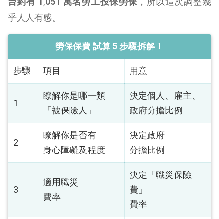
台約有 1,051 萬名勞工投保勞保
，所以這次調整幾
乎人人有感。
勞保保費 試算 5 步驟拆解！
步驟
項目
用意
瞭解你是哪一類
決定個人、雇主、
1
「被保險人」
政府分擔比例
瞭解你是否有
決定政府
2
身心障礙及程度
分擔比例
決定「職災保險
適用職災
3
費」
費率
費率