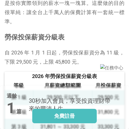
是按你實際領到的薪水一塊一塊算。這麼做的目的
很單純：讓全台上千萬人的保費計算有一套統一標
準。
閱讀文章，天天賺
獎勵
勞保投保薪資分級表
登入股感會員，閱讀
任一文章
自 2026 年 1 月 1 日起，勞保投保薪資分為 11 級，
下限 29,500 元，上限 45,800 元。
出國就缺這咖？股
感會員免費帶回
2026 年勞保投保薪資分級表
家！
更多任務
等級
月薪資總額範圍
月投保薪資
登記抽北歐小刺蝟 20
週餘
吋上掀行李箱
第 1 級
29,500 元以下
29,500 元
30秒
加入會員，享受投資理財帶
1
來的豐沛人生
篇
第 2 級
29,501 ～ 31,800 元
31,800 元
免費註冊
第 3 級
31,801 ～ 33,300 元
33,300 元