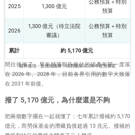
公務預算＋特別
2025
1,300 億元
預算
1,300 億元（待立法院
公務預算＋特別
2026
審議）
預算
六年之間，年度撥補金額從 200 億元墊高到 1,300
累計
約 5,170 億元
億元，成長超過 5 倍。這筆錢確實把基金用罄的時
間往後推了，早年精算報告推估的破產年限一度落
資料整理：股感知識庫，依勞動部 2026 年度預算案
在 2026 年、2028 年，目前各界引用的數字大致落
在 2031 年前後。
撥了 5,170 億元，為什麼還是不夠
把兩個數字擺在一起就懂了：七年累計撥補約 5,170
億元，而勞保基金的潛藏負債超過 13 兆元。撥補的