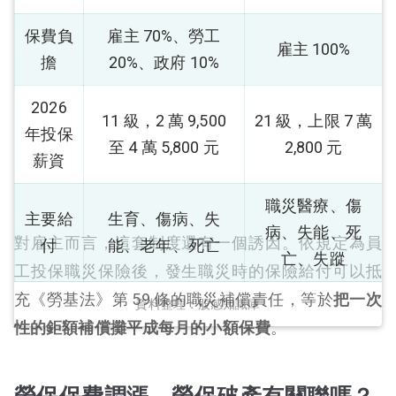
保費負
雇主 70%、勞工
雇主 100%
擔
20%、政府 10%
2026
11 級，2 萬 9,500
21 級，上限 7 萬
年投保
至 4 萬 5,800 元
2,800 元
薪資
職災醫療、傷
主要給
生育、傷病、失
病、失能、死
對雇主而言，這套制度還有一個誘因。依規定為員
付
能、老年、死亡
亡、失蹤
工投保職災保險後，發生職災時的保險給付可以抵
充《勞基法》第 59 條的職災補償責任，等於
把一次
資料整理：股感知識庫
性的鉅額補償攤平成每月的小額保費
。