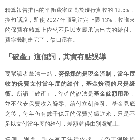
精算報告推估的平衡費率遠高於現行實收的 12.5%，
換句話說，即使 2027 年頂到法定上限 13%，收進來
的保費在精算上依然不足以支應承諾出去的給付。
費率機制走完了，缺口還在。
「破產」這個詞，其實有點誤導
要幫讀者釐清一點，
勞保採的是現金流制，當年度
收的保費支付當年度的給付，基金扮演的只是緩
衝。
所謂「破產」，準確的說法是
基金餘額用罄
，
並不代表保費收入歸零、給付立刻停發。基金見底
之後，每年仍有數千億元的保費持續進來，只是不
足以支付當年度的給付，差額就得由別處補上。
這個「別處」現在有了法律依據。《勞工保險條