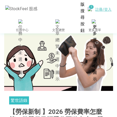
註冊/登入
任務中心
文章總覽
更多選單
驚世語錄
【勞保新制 】2026 勞保費率怎麼