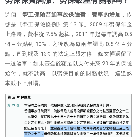
勞保保費調漲、勞保破產有關聯嗎？
這個
「勞工保險普通事故保險費」費率的增加
，依
據是《勞工保險條例》第 13 條。2009 年勞保年金
上路時，費率從 7.5% 起算，2011 年起每年調高 0.5
個百分點到 10%，之後改為每兩年調高 0.5 個百分
點，直到觸及 13% 的法定上限才停。條文裡還留了
一道煞車：如果基金餘額足以支付未來 20 年的保險
給付，就不調高。以勞保目前的財務狀況，這道煞
車派不上用場。