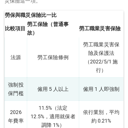
災保險這一項。
勞保與職災保險比一比
勞工保險（普通事
比較項目
勞工職業災害保險
故）
勞工職業災害保
險及保護法
法源
勞工保險條例
（2022/5/1 施
行）
強制投
僱用 5 人以上
僱用 1 人即強制
保門檻
11.5%（法定
2026
依行業別，平均
12.5%，適用就保者
年費率
約 0.21%
調降 1%）