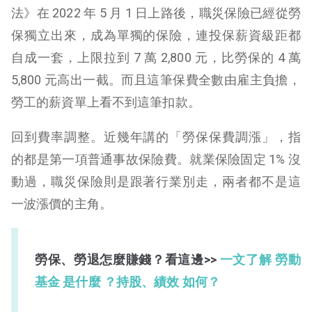
法》在 2022 年 5 月 1 日上路後，職災保險已經從勞
保獨立出來，成為單獨的保險，連投保薪資級距都
自成一套，上限拉到 7 萬 2,800 元，比勞保的 4 萬
5,800 元高出一截。而且這筆保費全數由雇主負擔，
勞工的薪資單上看不到這筆扣款。
回到費率調整。近幾年講的「勞保保費調漲」，指
的都是第一項普通事故保險費。就業保險固定 1% 沒
動過，職災保險則是跟著行業別走，兩者都不是這
一波漲價的主角。
勞保、勞退怎麼賺錢？看這邊>>
一文了解 勞動
基金 是什麼 ？持股、績效 如何？