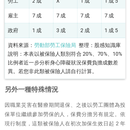
勞工
2 成
X
1 成
1 成 5
雇主
7 成
7 成
7 成
7 成
政府
1 成
3 成
2 成
1 成 5
資料來源：
勞動部勞工保險局
整理：股感知識庫
說明：本表以被保險人類別符合 20%、70%、10%
比例者近一步分析身心障礙狀況保費負擔成數差
異。若您非此類被保險人請自行計算。
另外一種特殊情況
因職業災害在醫療期間退保、之後以勞工團體為投
保單位繼續參加勞保的人，保費分擔另有規定。依
現行制度，這類被保險人在初次加保生效日起 2 年