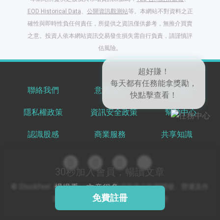
EOD Historical Data
、
公開資訊觀測站
等。本網站不對資料之正
確性與即時性負任何責任，所提供之資訊僅供參考，無推介買賣
之意。投資人依本網站資訊交易發生損失需自行負責，請謹慎評
閱讀文章，天天賺
估風險。
獎勵
登入股感會員，閱讀
任一文章
聯絡我們
意見反饋
服務條款
隱私權政策
資訊安全政策
幫助中心
超好賺！
出國就缺這咖？股
每天都有任務能拿獎勵，
感會員免費帶回
認識股感
商業服務
共享知識
快點擊查看！
家！
更多任務
登記抽北歐小刺蝟 20
吋上掀行李箱
30秒加入會員，暢讀文章
© Stockfeel. All rights reserved 股感服務之軟體開發、營運及作
慢慢看，文章很多
免費註冊
業環境通過 ISO/IEC 27001:2022 驗證