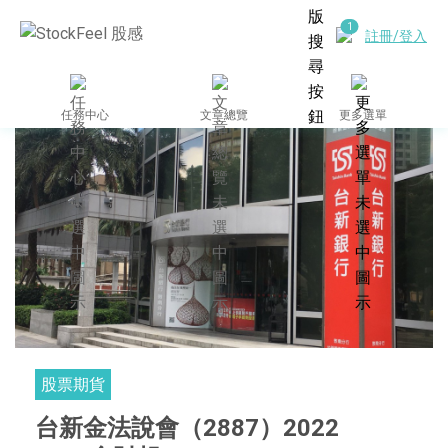
註冊/登入
任務中心
文章總覽
更多選單
股票期貨
台新金法說會（2887）2022