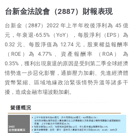
台新金法說會（2887）財報表現
台新金（2887）2022 年上半年稅後淨利為 45 億
元，年衰退-65.5%（YoY），每股淨利（EPS）為
0.32 元、每股淨值為 12.74 元，股東權益報酬率
（ROE）為 4.77% 、資產報酬率 （ROA） 為
0.35%，獲利出現衰退的原因是受到第二季全球經濟
情勢進一步惡化影響，通膨壓力加劇、先進經濟體
貨幣緊縮、區域地緣政治緊張情勢升溫等諸多干
擾，造成金融市場波動加劇。