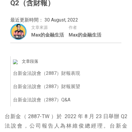
Q2（含財報）
最近更新時間： 30 August, 2022
文章來源
作者
Max的金融生活
Max的金融生活
文章段落
台新金法說會（2887）財報表現
台新金法說會（2887）財報展望
台新金法說會（2887）Q&A
台新金（ 2887-TW ）於 2022 年 8 月 23 日舉辦 Q2
法說會，公司報告人為林維俊總經理。台新金