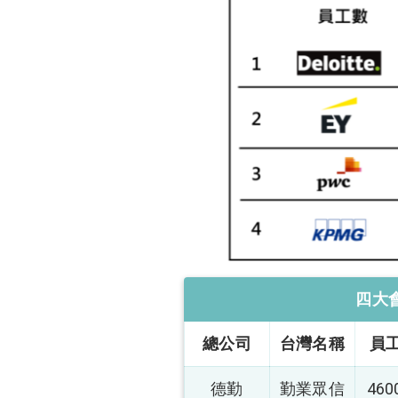
四大
總公司
台灣名稱
員
德勤
勤業眾信
460