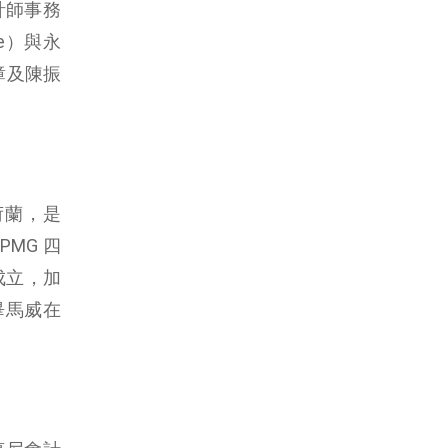
會計師事務
se）與永
國璋及陳振
荷蘭，是
KPMG 四
成立，加
是畢馬威在