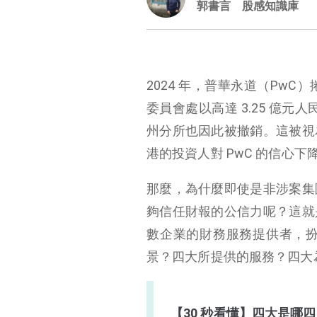
郭書言
股感知識庫
2024 年，普華永道（Pw
委員會處以高達 3.25 億
州分所也因此被撤銷。這被視
港的投資人對 PwC 的信心下
那麼，為什麼即使是非涉案集
夠信任財報的公信力呢？這就
數企業的財務服務提供者，
景？四大所提供的服務？四大
【30 秒看懂】四大是哪四