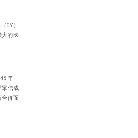
（EY）
最大的國
45 年，
業眾信成
所合併而