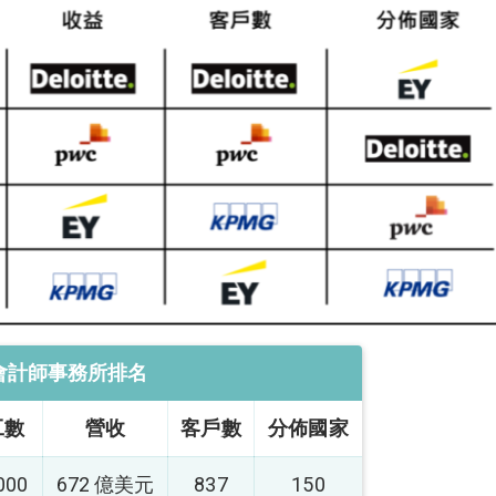
會計師事務所排名
工數
營收
客戶數
分佈國家
000
672 億美元
837
150