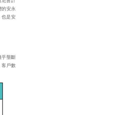
·惠尼會計
台灣的安永
，也是安
幾乎壟斷
、客戶數