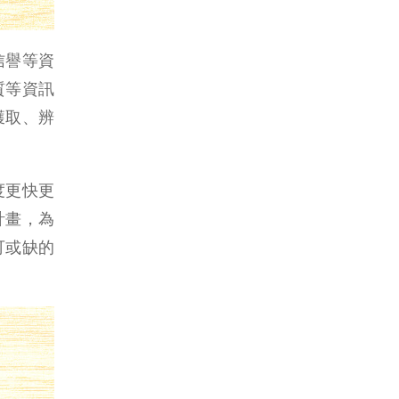
信譽等資
質等資訊
獲取、辨
度更快更
計畫，為
可或缺的