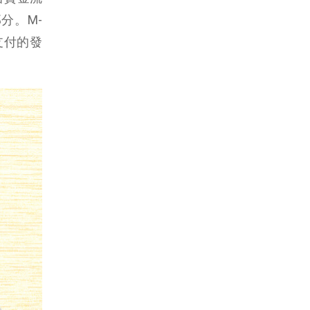
分。M-
支付的發