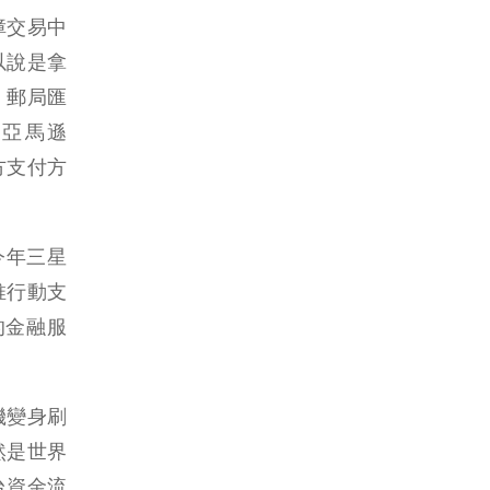
障交易中
以說是拿
、郵局匯
、亞馬遜
三方支付方
今年三星
再推行動支
的金融服
機變身刷
然是世界
台資金流