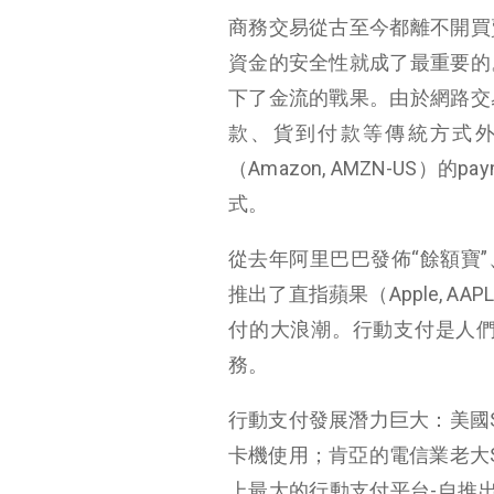
商務交易從古至今都離不開買
資金的安全性就成了最重要的
下了金流的戰果。由於網路交
款、貨到付款等傳統方式外，還
（Amazon, AMZN-US）
式。
從去年阿里巴巴發佈“餘額寶”
推出了直指蘋果（Apple, AAP
付的大浪潮。行動支付是人
務。
行動支付發展潛力巨大：美國S
卡機使用；肯亞的電信業老大Sa
上最大的行動支付平台-自推出