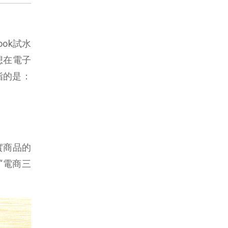
ok試水
想在電子
指的是：
實商品的
“電商三