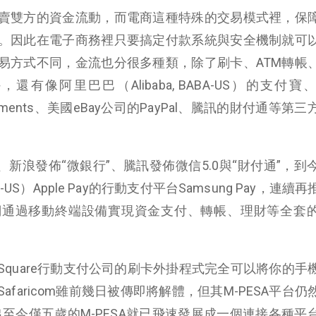
賣雙方的資金流動，而電商這種特殊的交易模式裡，保
。因此在電子商務裡只要搞定付款系統與安全機制就可
易方式不同，金流也分很多種類，除了刷卡、ATM轉帳
有像阿里巴巴（Alibaba, BABA-US）的支付寶
的payments、美國eBay公司的PayPal、騰訊的財付通等第
、新浪發佈“微銀行”、騰訊發佈微信5.0與“財付通”，到
L-US）Apple Pay的行動支付平台Samsung Pay，連續
們通過移動終端設備實現資金支付、轉帳、理財等全套
quare行動支付公司的刷卡外掛程式完全可以將你的手
faricom雖前幾日被傳即將解體，但其M-PESA平台仍
至今僅五歲的M-PESA就已飛速發展成一個連接各種平