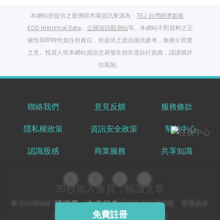
本網站所提供之股價與市場資訊來源為：
TEJ 台灣經濟新報
、
EOD Historical Data
、
公開資訊觀測站
等。本網站不對資料之正
確性與即時性負任何責任，所提供之資訊僅供參考，無推介買賣
之意。投資人依本網站資訊交易發生損失需自行負責，請謹慎評
閱讀文章，天天賺
估風險。
獎勵
登入股感會員，閱讀
任一文章
聯絡我們
意見反饋
服務條款
隱私權政策
資訊安全政策
幫助中心
出國就缺這咖？股
感會員免費帶回
認識股感
商業服務
共享知識
家！
更多任務
登記抽北歐小刺蝟 20
吋上掀行李箱
30秒加入會員，暢讀文章
慢慢看，文章很多
© Stockfeel. All rights reserved 股感服務之軟體開發、營運及作
免費註冊
業環境通過 ISO/IEC 27001:2022 驗證