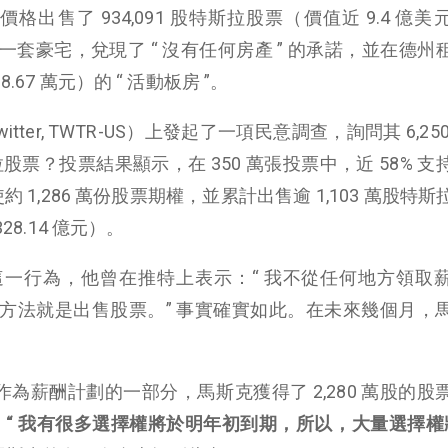
 美元的價格出售了 934,091 股特斯拉股票（價值近 9.4 億
套豪宅，兌現了 “ 沒有任何房產 ” 的承諾，並在德州
.67 萬元）的 “ 活動板房 ”。
itter, TWTR-US）上發起了一項民意調查，詢問其 6,25
拉股票？投票結果顯示，在 350 萬張投票中，近 58% 支
約 1,286 萬份股票期權，並累計出售逾 1,103 萬股特
28.14 億元）。
一行為，他曾在推特上表示：“ 我不從任何地方領取
方法就是出售股票。” 事實確實如此。在未來幾個月，
。作為薪酬計劃的一部分，馬斯克獲得了 2,280 萬股的股
。
“ 我有很多選擇權將於明年初到期，所以，大量選擇權將