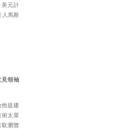
3 美元計
狂人馬斯
意見領袖
給他提建
技術太菜
獲取瀏覽