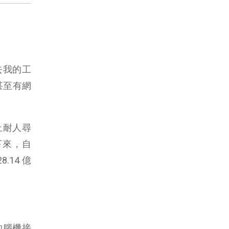
去我的工
，甚至有網
止耐人尋
算下來，自
.14 億
的腦機接