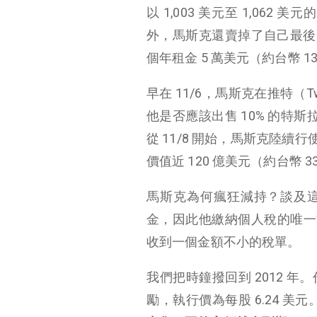
以 1,003 美元至 1,062
外，馬斯克還賣掉了自己最後一
個年租金 5 萬美元（約台幣 138
早在 11/6，馬斯克在推特（Tw
他是否應該出售 10% 的特斯
從 11/8 開始，馬斯克陸續行使
價值近 120 億美元（約台幣 33
馬斯克為何瘋狂減持？談及這
金，因此他繳納個人稅的唯一
收到一個金額不小的稅單。
我們把時鐘撥回到 2012 年
勵，執行價為每股 6.24 美元