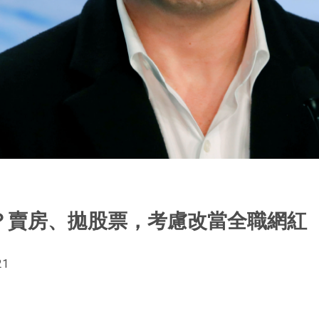
？賣房、拋股票，考慮改當全職網紅
21