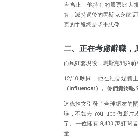
今為止，他持有的股票比大規模拋售前
算，減持過後的馬斯克身家反而增
克的手段總是超乎想像。
二、正在考慮辭職，
而瘋狂套現後，馬斯克開始萌
12/10 晚間，他在社交媒
（influencer）。你們覺得呢
這條推文引發了全球網友的關注
議，不如去 YouTube 
了。一位擁有 8,400 萬
量。