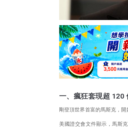
一、瘋狂套現超 12
剛登頂世界首富的馬斯克，開
美國證交會文件顯示，馬斯克於 12