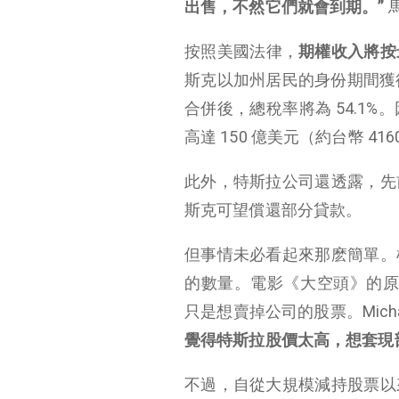
出售，不然它們就會到期。”
按照美國法律，
期權收入將按最
斯克以加州居民的身份期間獲得
合併後，總稅率將為 54.1
高達 150 億美元（約台幣 416
此外，特斯拉公司還透露，先
斯克可望償還部分貸款。
但事情未必看起來那麽簡單。
的數量。電影《大空頭》的原型人
只是想賣掉公司的股票。Michael
覺得特斯拉股價太高，想套現
不過，自從大規模減持股票以