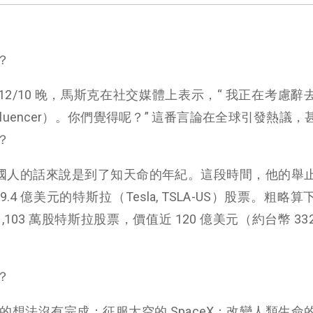
？
12/10 晚，馬斯克在社交媒體上表示，“ 我正在考慮辭
nfluencer）。你們覺得呢？” 這番言論在全球引發熱議
？
用中國人的話來說是到了知天命的年紀。這段時間，他的舉
4 億美元的特斯拉（Tesla, TSLA-US）股票。粗略
,103 萬股特斯拉股票，價值近 120 億美元（約台幣 3328
？
想法沒有完成：征服太空的 SpaceX；改變人類生命