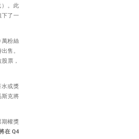
美元）。此
租下了一
0 萬粉絲
持出售。
斯拉股票，
薪水或獎
馬斯克將
票期權獎
在 Q4