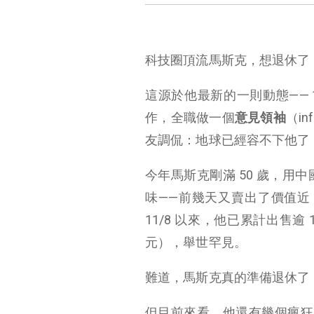
科技圈頂流馬斯克，想退休了
這源於他最新的一則動態—— 
作，全職做一個
意見領袖
（i
友調侃：地球已經容不下他了
今年馬斯克剛滿 50 歲，
味——前幾天又賣出了價值近 9.
11/8 以來，他已累計出售逾 1
元），舉世罕見。
難道，馬斯克真的準備退休了
但目前來看，他還有幾個瘋狂的