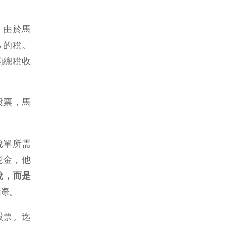
。
由於馬
 的稅。
的總稅收
股票，馬
稅單所需
現金，他
稅，而是
際。
股票。迄