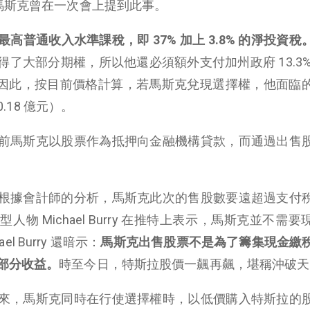
馬斯克曾在一次會上提到此事。
高普通收入水準課稅，即 37% 加上 3.8% 的淨投資稅
了大部分期權，所以他還必須額外支付加州政府 13.3%
%。因此，按目前價格計算，若馬斯克兌現選擇權，他面臨
0.18 億元）。
前馬斯克以股票作為抵押向金融機構貸款，而通過出售
根據會計師的分析，馬斯克此次的售股數要遠超過支付
物 Michael Burry 在推特上表示，馬斯克並不需要
 Burry 還暗示：
馬斯克出售股票不是為了籌集現金繳
部分收益。
時至今日，特斯拉股價一飆再飆，堪稱沖破天
來，馬斯克同時在行使選擇權時，以低價購入特斯拉的