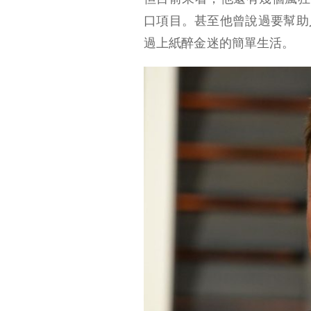
口項目。甚至他曾說過要幫助
一、瘋狂套現超 120 億美元，有錢做自己想做的事
過上紙醉金迷的簡單生活。
二、正在考慮辭職，原來馬斯克也不想上班了
三、從征服太空到腦
機接口，50 歲的鋼鐵
俠，還沒瘋狂夠