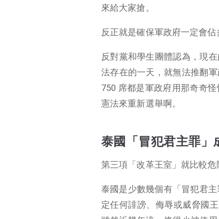
來給大家搶。
反正就是確保軍政府一定會佔
反對黨和學生團體認為，現在
法存在的一天，就無法推翻軍
750 席都是軍政府用那奇
憲法來重新選舉啊。
泰國「冒犯君主罪」
第三項「改革王室」就比較危
泰國是少數幾個有「冒犯君主罪
定任何誹謗、侮辱或威脅國王、