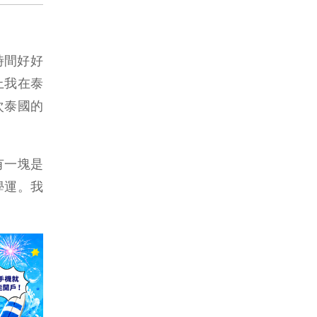
時間好好
上我在泰
次泰國的
有一塊是
學運。我