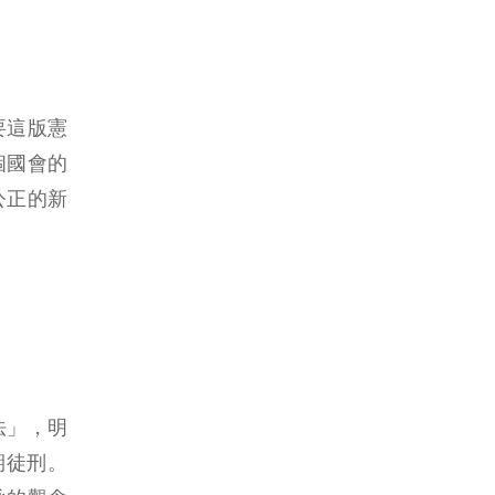
要這版憲
個國會的
公正的新
法」，明
期徒刑。