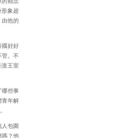
承的觀念
身形象超
，由他的
泰國好好
不管。不
褻瀆王室
了哪些事
體青年解
。
萬人包圍
應嗎？他