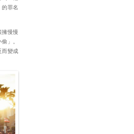
』的罪名
簇擁慢慢
小偷」。
反而變成