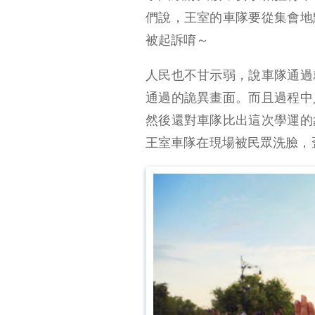
們說，王室的車隊要從集會地
被起訴唷～
人民也不甘示弱，說車隊通過
通過的詭異畫面。而且過程中
然後還對車隊比出這次學運的
王室車隊在現場被民眾洗臉，