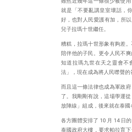
雖然近幾年這一條很少被使用
就是「不要亂講皇室壞話，
好，也對人民愛護有加，所以人
兒子拉瑪十世繼任。
糟糕，拉瑪十世形象有夠差。
陪伴他的子民。更令人民不爽
知道拉瑪九世在天之靈會不
法」，現在成為將人民噤聲的
而且這一條法律也成為軍政府
了。我剛剛有說，這場學運從
放陣線」組成，後來就在泰國
各方團體安排了 10 月 1
泰國政府大樓，要求帕拉育下