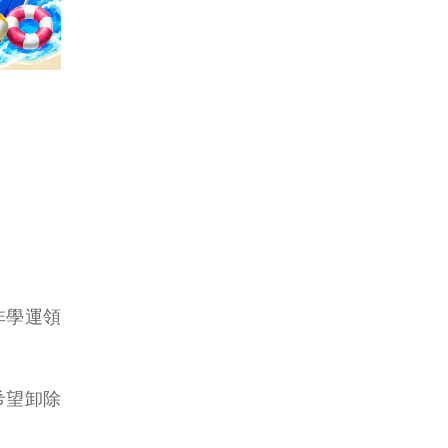
非學運領
希望卸除