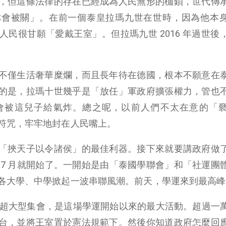
，但這條法律的存在已經成為人民無形的枷鎖，世代傳
你會被關」。在前一個泰皇拉瑪九世在世時，因為他本
民很甘願「愛戴王室」。但拉瑪九世 2016 年過世後
不僅生活奢華糜爛，而且長年待在德國，根本不願意在
的是，拉瑪十世幾乎是「放任」軍政府擴張權力，管也
會被這兒子給氣炸。總之呢，以前人們不太在意的「
符咒，牢牢地封在人民嘴上。
「挾天子以令諸侯」的最佳利器。接下來就要講政府做
 7 月就開始了。一開始是由「泰國學聯會」和「社運團
各大學、中學掀起一波串聯風潮。前天，學運來到最高峰
4 日的超大型集會，是這場學運開始以來的最大活動。超過一
台，並將王室置於憲法規範下。然後你知道政府怎麼回