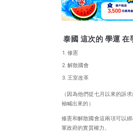
泰國 這次的 學運 在爭取什麼呢？主要有三大訴求：
軍政府控制國會，假借民主操控國家
泰國「冒犯君主罪」成為軍政府控制人民的利器
泰國 這次的 學運 
軍政府宣布曼谷進入
緊急狀態，禁止集會
修憲
遊行
解散國會
王室改革
（因為他們從七月以來的訴求
袖喊出來的）
修憲和解散國會這兩項可以綁
軍政府的實質權力。