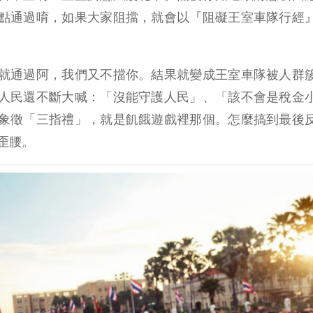
點通過唷，如果大家阻擋，就會以『阻礙王室車隊行經
就通過阿，我們又不擋你。結果就變成王室車隊被人群
人民還不斷大喊：「沒能守護人民」、「該不會是稅金
象徵「三指禮」，就是飢餓遊戲裡那個。怎麼搞到最後
歪腰。