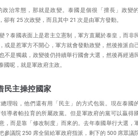
的政治常態，那就是政變。泰國是個很「擅長」政變
選，卻有 25 次政變，而且其中 21 次是由軍方發動。
變？泰國表面上是君主立憲制，軍方直屬於泰皇，而非
，或是惹軍方不開心，軍方就會發動政變，然後推派自
也不是獨裁，政變後仍持續舉行國會大選，然後再經過
泰國呢，就是軍政府主政。
借民主操控國家
當總理啦，他們還有用「民主」的方式包裝。現在泰國
府領導者帕拉育的所屬政黨。但是軍政府的黨可以贏得
意，而是靠「修改制度」而來的。去年泰國舉行大選，
議院 250 席全留給軍政府指派，剩下的 500 席眾議