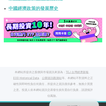
中國經濟政策的發展歷史
本網站所提供之股價與市場資訊來源為：
TEJ 台灣經濟新報
、
EOD Historical Data
、
公開資訊觀測站
等。本網站不對資料之正
確性與即時性負任何責任，所提供之資訊僅供參考，無推介買賣
之意。投資人依本網站資訊交易發生損失需自行負責，請謹慎評
閱讀文章，天天賺
估風險。
獎勵
登入股感會員，閱讀