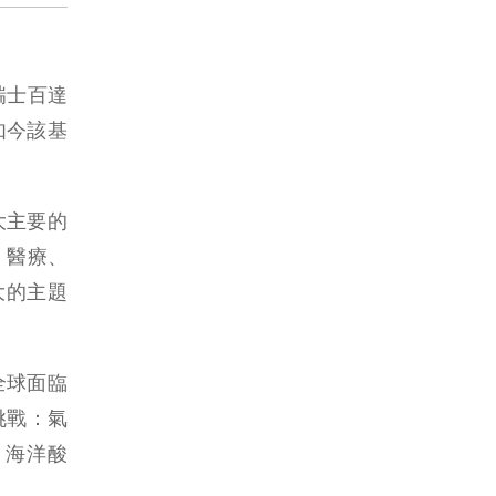
瑞士百達
如今該基
大主要的
、醫療、
大的主題
全球面臨
挑戰：氣
，海洋酸