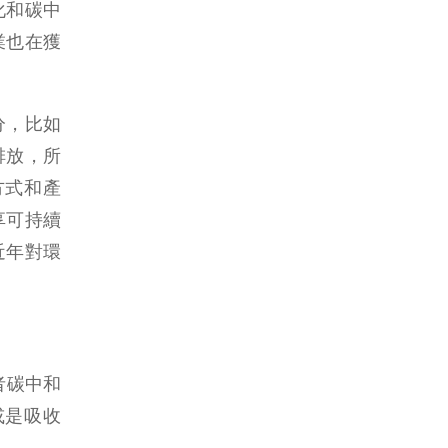
化和碳中
業也在獲
分，比如
排放，所
方式和產
享可持續
近年對環
者碳中和
或是吸收