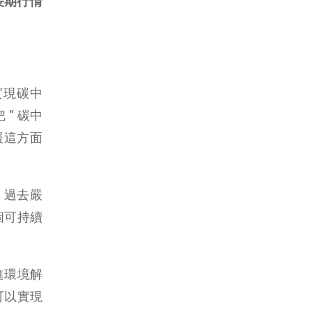
長期行情
實現碳中
“ 碳中
緩這方面
，過去嚴
個可持續
進環境解
就可以實現