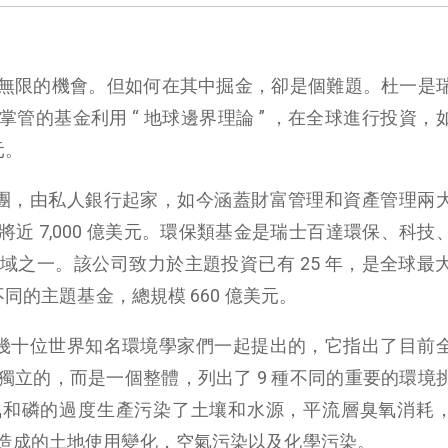
無限的機會。但如何在其中掘金，卻是個難題。杜一是
管的基金利用 “ 地球邊界理論 ” ，在全球進行投資，
元。
達集團，由私人銀行起家，如今涵蓋財富管理和資產管理兩
近 7,000 億美元。環保類基金是瑞士百達環保、科技
領域之一。該公司致力於主題投資已有 25 年，是全球最
不同的主題基金，總規模 660 億美元。
年由幾十位世界知名環境學家們一起提出的，它指出了目前
獨立的，而是一個整體，列出了 9 種不同的重要的環境
氮和磷的過度生產污染了土壤和水源，平流層臭氧消耗
造成的土地使用變化，空氣污染以及化學污染。