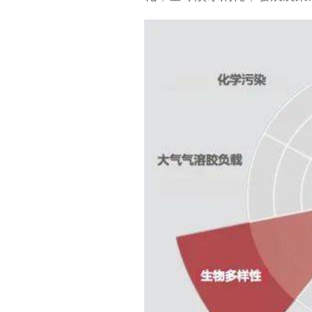
“ 碳中和 ” 是一個超長
期行情嗎？
如何選擇基金投資標的