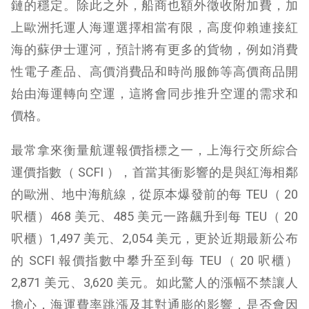
鏈的穩定。除此之外，船商也額外徵收附加費，加
上歐洲托運人海運選擇相當有限，高度仰賴連接紅
海的蘇伊士運河，預計將有更多的貨物，例如消費
性電子產品、高價消費品和時尚服飾等高價商品開
始由海運轉向空運，這將會同步推升空運的需求和
價格。
最常拿來衡量航運報價指標之一，上海行交所綜合
運價指數（ SCFI ），首當其衝影響的是與紅海相鄰
的歐洲、地中海航線，從原本爆發前的每 TEU（ 20
呎櫃）468 美元、485 美元一路飆升到每 TEU（ 20
呎櫃）1,497 美元、2,054 美元，更於近期最新公布
的 SCFI 報價指數中攀升至到每 TEU（ 20 呎櫃）
2,871 美元、3,620 美元。如此驚人的漲幅不禁讓人
擔心，海運費率跳漲及其對通膨的影響，是否會因