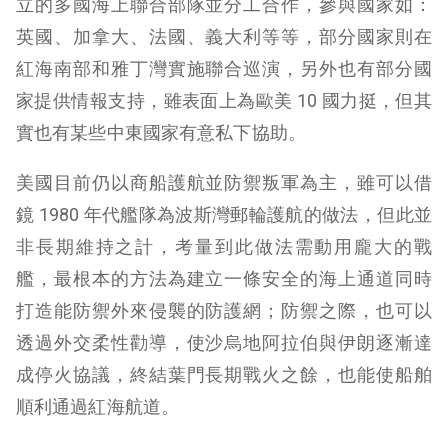
立的多國海上聯合部隊並分工合作，參與國家如：
英國、加拿大、法國、義大利等等，部分國家則在
紅海南部和雅丁灣實施聯合巡演，另外也有部分國
家提供情報支持，雖表面上為歐美 10 國力挺，但其
實也有某些中東國家有意私下協助。
美國目前仍以商船護航並防禦叛軍為主，雖可以借
鏡 1980 年代艦隊為波斯灣郵輪護航的做法，但此並
非長期維持之計，考量到此做法需動用龐大的戰
艦，最根本的方法為建立一條安全的海上通道同時
打造能防禦外來侵襲的防護網；防禦之際，也可以
透過外交柔性勸導，使沙烏地阿拉伯與伊朗逐漸達
成停火協議，終結葉門長期戰火之餘，也能使船舶
順利通過紅海航道。