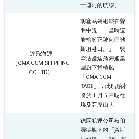
士運河的航線。
胡塞武裝組織在聲
明中說：「當時這
艘輪船正駛向巴勒
斯坦港口。」，襲
達飛海運
擊法國達飛海運集
（CMA CGM SHIPPING
團旗下貨櫃船
CO.,LTD）
「CMA CGM
TAGE」，此船舶本
將於 1 月 6 日駛往
埃及亞歷山大。
德國航運公司赫伯
羅德旗下的「賈斯