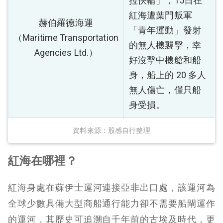
拉快輪」，15日在
紅海遭葉門叛軍
赫伯羅德海運
「青年運動」發射
（Maritime Transportation
的無人機襲擊，幸
Agencies Ltd.）
好沒擊中機艙和船
身，船上的 20 多人
無人傷亡，僅只船
身受損。
資料來源：股感自行整理
紅海在哪裡？
紅海身處在蘇伊士運河連接亞非出口處，該運河為
全球少數具備大型商船通行能力卻不需要船閘運作
的運河，其歷史可追溯自千年前的古埃及時代，更