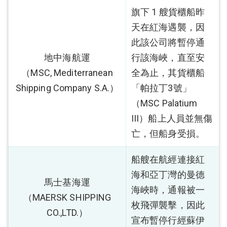
旗下 1 艘貨櫃船昨
天在紅海遇襲，因
此該公司將暫停通
地中海航運
行該海峽，直至安
（MSC, Mediterranean
全為止，其貨櫃船
Shipping Company S.A.）
「帕拉丁3號」
（MSC Palatium
III）船上人員並無傷
亡，但船身受損。
船艘在航經連接紅
海和亞丁灣的曼德
馬士基海運
海峽時，通報被一
（MAERSK SHIPPING
枚飛彈襲擊，因此
CO.,LTD.）
宣布暫停行經蘇伊