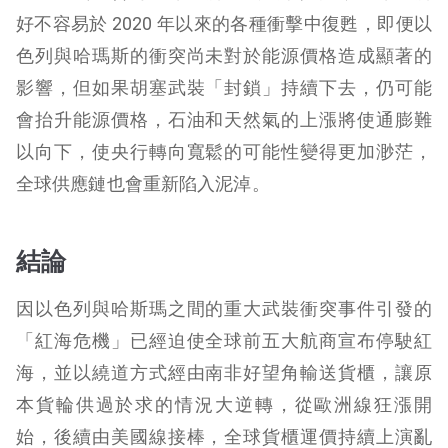
好不容易於 2020 年以來的各種衝擊中復甦，即便以
色列與哈瑪斯的衝突尚未對於能源價格造成顯著的
影響，但如果胡塞武裝「封鎖」持續下去，仍可能
會抬升能源價格，石油和天然氣的上漲將使通膨難
以向下，使央行轉向寬鬆的可能性變得更加渺茫，
全球供應鏈也會重新陷入泥淖。
結論
因以色列與哈斯瑪之間的重大武裝衝突事件引發的
「紅海危機」已經迫使全球前五大航商宣布停駛紅
海，並以繞道方式經由南非好望角輸送貨櫃，讓原
本貨輪供過於求的情況大逆轉，從歐洲線狂漲開
始，後續由美國線接棒，全球貨櫃運價持續上演亂