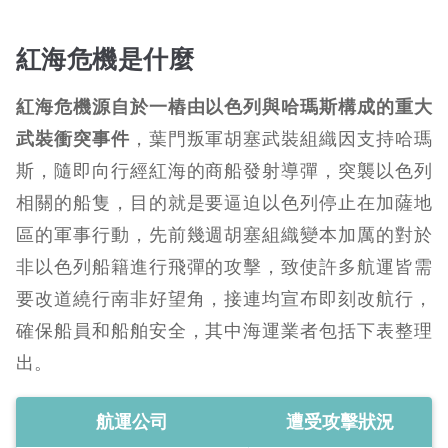
紅海危機是什麼
紅海危機源自於一樁由以色列與哈瑪斯構成的重大
武裝衝突事件
，葉門叛軍胡塞武裝組織因支持哈瑪
斯，隨即向行經紅海的商船發射導彈，突襲以色列
相關的船隻，目的就是要逼迫以色列停止在加薩地
區的軍事行動，先前幾週胡塞組織變本加厲的對於
非以色列船籍進行飛彈的攻擊，致使許多航運皆需
要改道繞行南非好望角，接連均宣布即刻改航行，
確保船員和船舶安全，其中海運業者包括下表整理
出。
航運公司
遭受攻擊狀況