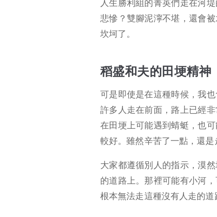
人生勝利組的菁英們走在河堤
悲慘？雙腳泥濘不堪，還會被
坎坷了。
稻盛和夫的田埂精神
可是即使是在這種時候，我也
許多人走在前面，路上已經非
在田埂上可能遇到蜻蜓，也可
較好。雖然辛苦了一點，還是
大家都遵循別人的指示，漠然
的道路上。那裡可能有小河，
根本無法走這種沒有人走的道