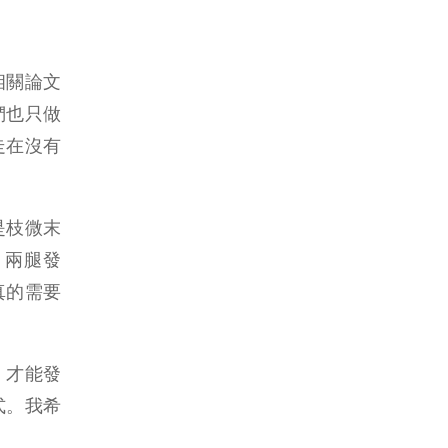
相關論文
們也只做
走在沒有
是枝微末
，兩腿發
真的需要
，才能發
式。我希