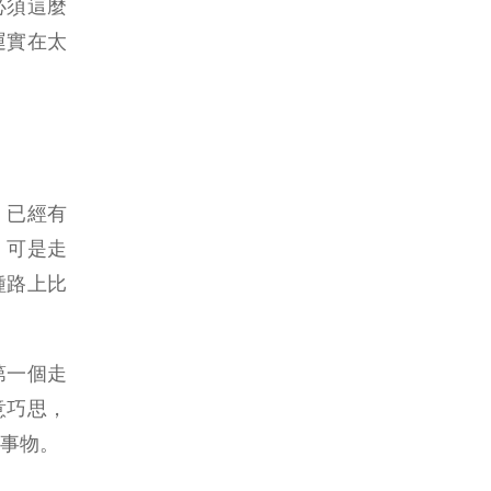
必須這麼
運實在太
。已經有
。可是走
種路上比
第一個走
意巧思，
事物。