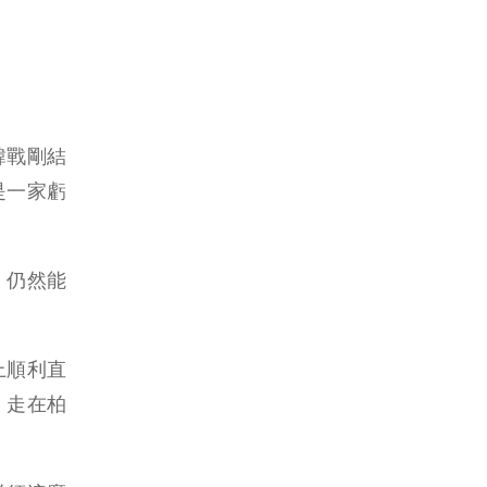
韓戰剛結
是一家虧
，仍然能
上順利直
，走在柏