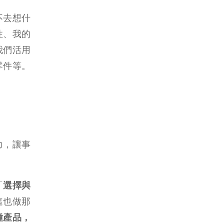
不去想什
性、我的
我們活用
零件等。
力，讓事
「
選擇與
這也做那
種產品，