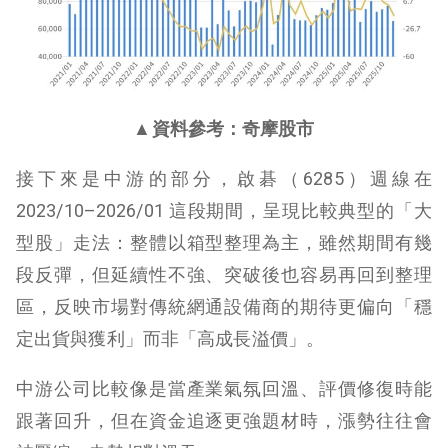
▲資料參考：奇摩股市
接下來是中游的部分，啟碁（6285）週線在
2023/10–2026/01 這段期間，呈現比較典型的「大
型股」走法：整體以箱型整理為主，雖然期間有幾
段反彈，但延續性不強、突破後也容易再回到整理
區，反映市場對傳統網通設備商的期待更偏向「穩
定出貨與獲利」而非「高成長溢價」。
中游公司比較像是當產業氣氛回溫、評價修復時能
跟著回升，但在資金追逐更強題材時，漲勢往往會