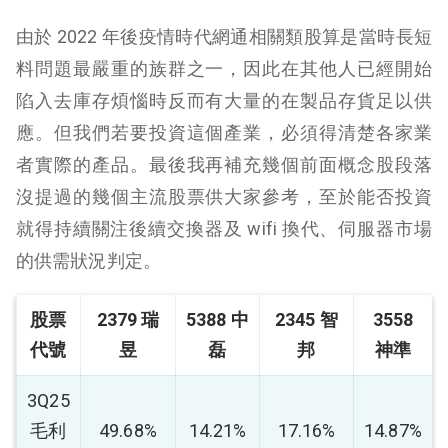
由於 2022 年後疫情時代網通相關類股算是當時長短
料問題最嚴重的族群之一，因此在其他人已經開始
陷入去庫存煩惱時反而有大量的在製品存貨足以供
應。但我們若要投資這個產業，必須得清楚各家業
者實際的產品。最後我再補充幾個前面概念股段落
沒提過的幾個主流股票供大家參考，至於能否投資
就得持續關注後續交換器及 wifi 換代、伺服器市場
的供需狀況判定。
股票
2379 瑞
5388 中
2345 智
3558
代號
昱
磊
邦
神準
3Q25
毛利
49.68%
14.21%
17.16%
14.87%