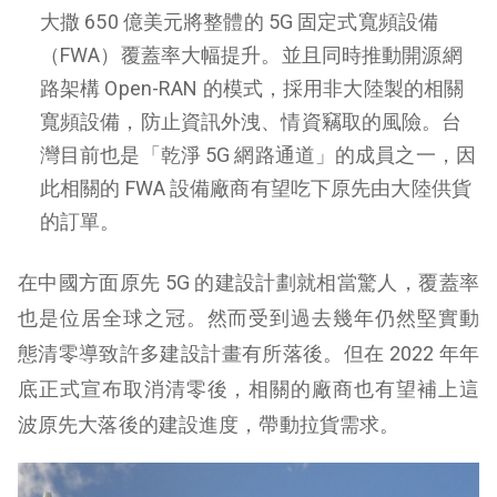
大撒 650 億美元將整體的 5G 固定式寬頻設備
（FWA）覆蓋率大幅提升。並且同時推動開源網
路架構 Open-RAN 的模式，採用非大陸製的相關
寬頻設備，防止資訊外洩、情資竊取的風險。台
灣目前也是「乾淨 5G 網路通道」的成員之一，因
此相關的 FWA 設備廠商有望吃下原先由大陸供貨
的訂單。
在中國方面原先 5G 的建設計劃就相當驚人，覆蓋率
也是位居全球之冠。然而受到過去幾年仍然堅實動
態清零導致許多建設計畫有所落後。但在 2022 年年
底正式宣布取消清零後，相關的廠商也有望補上這
波原先大落後的建設進度，帶動拉貨需求。