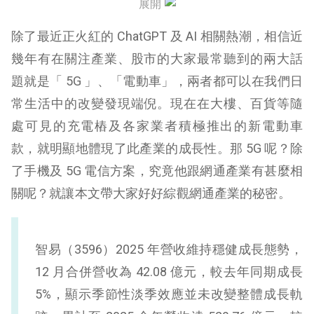
展開
網通產業總結
除了最近正火紅的 ChatGPT 及 AI 相關熱潮，相信近
【延伸閱讀】
幾年有在關注產業、股市的大家最常聽到的兩大話
題就是「 5G 」、「電動車」，兩者都可以在我們日
常生活中的改變發現端倪。現在在大樓、百貨等隨
處可見的充電樁及各家業者積極推出的新電動車
款，就明顯地體現了此產業的成長性。那 5G 呢？除
了手機及 5G 電信方案，究竟他跟網通產業有甚麼相
關呢？就讓本文帶大家好好綜觀網通產業的秘密。
智易（3596）2025 年營收維持穩健成長態勢，
12 月合併營收為 42.08 億元，較去年同期成長
5%，顯示季節性淡季效應並未改變整體成長軌