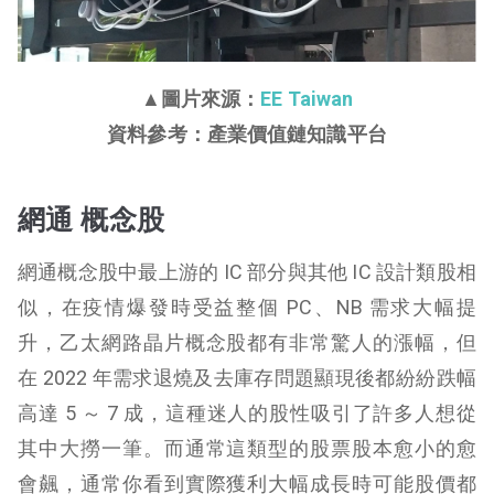
▲圖片來源：
EE Taiwan
資料參考：產業價值鏈知識平台
網通 概念股
網通概念股中最上游的 IC 部分與其他 IC 設計類股相
似，在疫情爆發時受益整個 PC、NB 需求大幅提
升，乙太網路晶片概念股都有非常驚人的漲幅，但
在 2022 年需求退燒及去庫存問題顯現後都紛紛跌幅
高達 5 ～ 7 成，這種迷人的股性吸引了許多人想從
其中大撈一筆。而通常這類型的股票股本愈小的愈
會飆，通常你看到實際獲利大幅成長時可能股價都