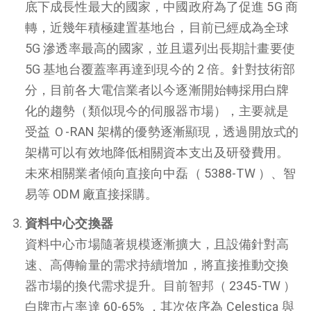
底下成長性最大的國家，中國政府為了促進 5G 商
轉，近幾年積極建置基地台，目前已經成為全球
5G 滲透率最高的國家，並且還列出長期計畫要使
5G 基地台覆蓋率再達到現今的 2 倍。針對技術部
分，目前各大電信業者以今逐漸開始轉採用白牌
化的趨勢（類似現今的伺服器市場），主要就是
受益 Ｏ-RAN 架構的優勢逐漸顯現，透過開放式的
架構可以有效地降低相關資本支出及研發費用。
未來相關業者傾向直接向中磊（ 5388-TW ）、智
易等 ODM 廠直接採購。
資料中心交換器
資料中心市場隨著規模逐漸擴大，且設備針對高
速、高傳輸量的需求持續增加，將直接推動交換
器市場的換代需求提升。目前智邦（ 2345-TW ）
白牌市占率達 60-65% ，其次依序為 Celestica 與