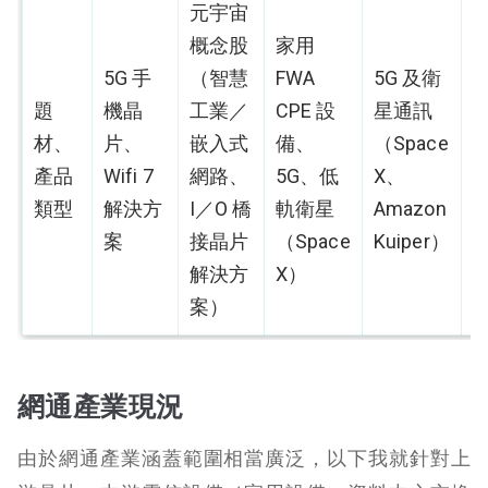
元宇宙
概念股
家用
5G 手
（智慧
FWA
5G 及衛
題
機晶
工業／
CPE 設
星通訊
材、
片、
嵌入式
備、
（Space
產品
Wifi 7
網路、
5G、低
X、
類型
解決方
I／O 橋
軌衛星
Amazon
案
接晶片
（Space
Kuiper）
解決方
X）
案）
網通產業現況
由於網通產業涵蓋範圍相當廣泛，以下我就針對上