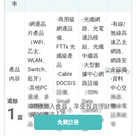
率
-商用級
-光纖網
-網通晶
-有線/
閱讀文章，天天賺
網通設
路、光電
片產品
無線高
獎勵
備、
通訊模
（WiFi、
速乙太
登入股感會員，閱讀
FTTx 光
組、光纖
任一文章
乙太、
網路、
纖級產
中繼器
WLAN、
網路安
品
-大型數
產品
Switch、
全設備
出國就缺這咖？股
-Cable
據中心網
內容
藍牙）
-資料
感會員免費帶回
DOCSIS
路設備
-其他PC
中心交
家！
更多任務
設備、
（SDN
登記抽北歐小刺蝟 20
週邊、多
換器、
週餘
吋上掀行李箱
Small
Data
媒體應用
無線電
30秒
加入會員，享受投資理財帶
1
Cell 小
Center）
來的豐沛人生
等晶片產
話系統
篇
型基地
包括交換
免費註冊
品
等
台
機