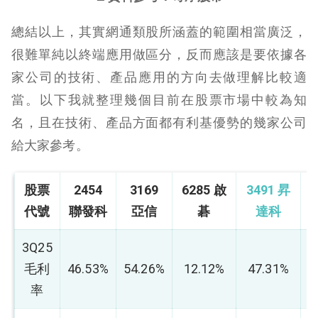
總結以上，其實網通類股所涵蓋的範圍相當廣泛，
很難單純以終端應用做區分，反而應該是要依據各
家公司的技術、產品應用的方向去做理解比較適
當。以下我就整理幾個目前在股票市場中較為知
名，且在技術、產品方面都有利基優勢的幾家公司
給大家參考。
股票
2454
3169
6285 啟
3491 昇
代號
聯發科
亞信
碁
達科
3Q25
毛利
46.53%
54.26%
12.12%
47.31%
3
率