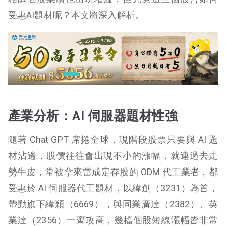
受惠AI題材呢？本文將深入解析。
產業分析：AI 伺服器題材性強
隨著 Chat GPT 席捲全球，現階段股票只要與 AI 題
材沾邊，股價往往會出現不小的漲幅，就連過去走
勢牛皮，常被拿來當成定存股的 ODM 代工業者，都
受惠於 AI 伺服器代工題材，以緯創（3231）為首，
帶動旗下緯穎（6669），與同業廣達（2382）、英
業達（2356）一齊攻高，幾檔個股短線漲幅皆非常