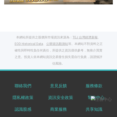
本網站所提供之股價與市場資訊來源為：
TEJ 台灣經濟新報
、
EOD Historical Data
、
公開資訊觀測站
等。本網站不對資料之正
確性與即時性負任何責任，所提供之資訊僅供參考，無推介買賣
之意。投資人依本網站資訊交易發生損失需自行負責，請謹慎評
閱讀文章，天天賺
估風險。
獎勵
登入股感會員，閱讀
任一文章
聯絡我們
意見反饋
服務條款
隱私權政策
資訊安全政策
幫助中心
出國就缺這咖？股
感會員免費帶回
認識股感
商業服務
共享知識
家！
更多任務