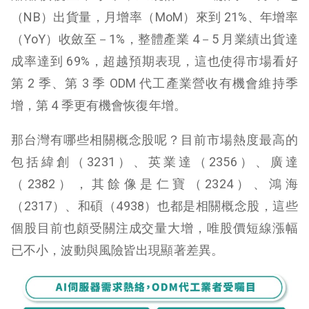
（NB）出貨量，月增率（MoM）來到 21%、年增率
（YoY）收斂至－1%，整體產業 4－5 月業績出貨達
成率達到 69%，超越預期表現，這也使得市場看好
第 2 季、第 3 季 ODM 代工產業營收有機會維持季
增，第 4 季更有機會恢復年增。
那台灣有哪些相關概念股呢？目前市場熱度最高的
包括緯創（3231）、英業達（2356）、廣達
（2382），其餘像是仁寶（2324）、鴻海
（2317）、和碩（4938）也都是相關概念股，這些
個股目前也頗受關注成交量大增，唯股價短線漲幅
已不小，波動與風險皆出現顯著差異。