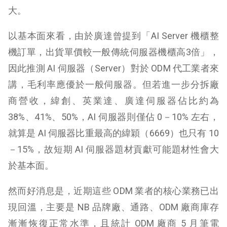
大。
以基本面來看，由於廣達曾提到「AI Server 機櫃整
機訂單，出貨單價較一般傳統伺服器機櫃高3倍」，
因此推測 AI 伺服器（Server）對於 ODM 代工業者來
講，毛利率應優於一般伺服器。但若進一步分拆廠
商營收，緯創、英業達、廣達伺服器佔比約為
38%、41%、50%，AI 伺服器則僅佔 0－10% 左右，
就算是 AI 伺服器比重最高的緯穎（6669）也只有 10
－15%，故短期 AI 伺服器題材貢獻可能題材性會大
於基本面。
然而好消息是，近期這些 ODM 業者的核心業務已出
現回溫，主要是 NB 品牌廠、通路、ODM 廠商庫存
漸漸恢復正常水準，且統計 ODM 廠商 5 月筆電