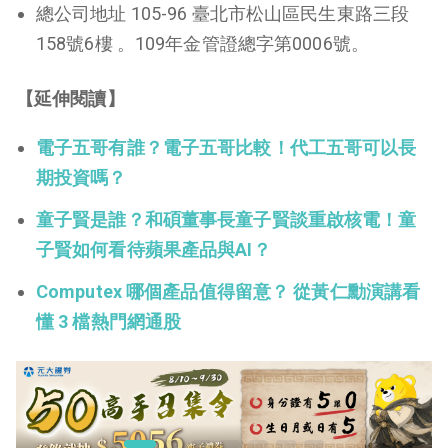
總公司地址 105-96 臺北市松山區民生東路三段
158號6樓 。109年金管證總字第0006號。
【延伸閱讀】
電子五哥有誰？電子五哥比較！代工五哥可以長
期投資嗎？
童子賢是誰？和碩董事長童子賢談重啟核電！童
子賢如何看待蘋果產品與AI？
Computex 哪個產品值得留意？ 從黃仁勳演講看
懂 3 檔熱門網通股