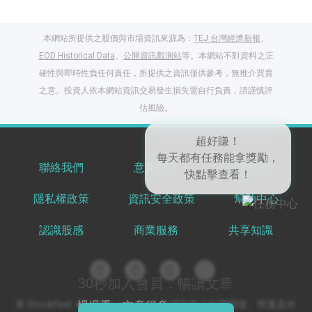
本網站所提供之股價與市場資訊來源為：
TEJ 台灣經濟新報
、
EOD Historical Data
、
公開資訊觀測站
等。本網站不對資料之正
確性與即時性負任何責任，所提供之資訊僅供參考，無推介買賣
之意。投資人依本網站資訊交易發生損失需自行負責，請謹慎評
閱讀文章，天天賺
估風險。
獎勵
登入股感會員，閱讀
任一文章
聯絡我們
意見反饋
服務條款
隱私權政策
資訊安全政策
幫助中心
超好賺！
出國就缺這咖？股
每天都有任務能拿獎勵，
感會員免費帶回
認識股感
商業服務
共享知識
快點擊查看！
家！
更多任務
登記抽北歐小刺蝟 20
吋上掀行李箱
30秒加入會員，暢讀文章
慢慢看，文章很多
© Stockfeel. All rights reserved 股感服務之軟體開發、營運及作