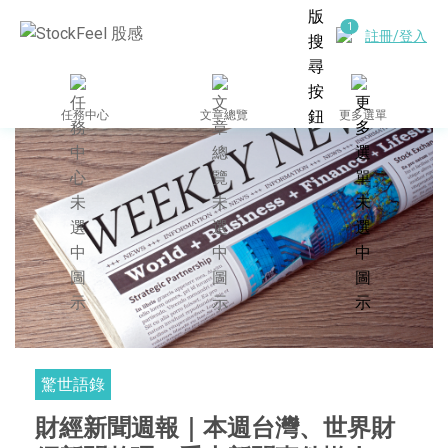
註冊/登入
任務中心
文章總覽
更多選單
驚世語錄
財經新聞週報｜本週台灣、世界財