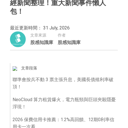
經新聞整理！重大新聞事件懶人
包！
最近更新時間： 31 July, 2026
文章來源
作者
股感知識庫
股感知識庫
文章段落
聯準會按兵不動 3 票主張升息，美國長債殖利率破
頂！
NeoCloud 算力租賃爆火，電力瓶頸與巨頭夾殺隱憂
浮現！
2026 保費信用卡推薦：1.2%高回饋、12期0利率信
用卡一次看