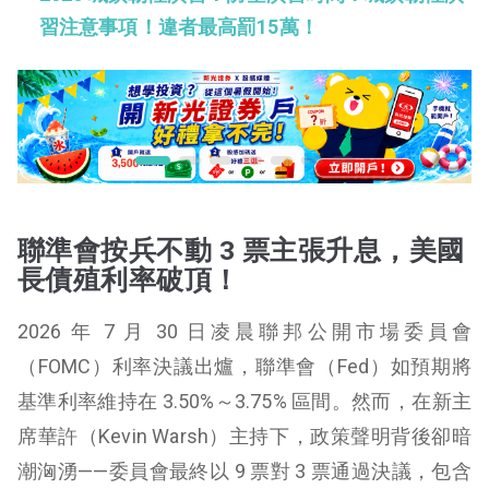
習注意事項！違者最高罰15萬！
聯準會按兵不動 3 票主張升息，美國
長債殖利率破頂！
2026 年 7 月 30 日凌晨聯邦公開市場委員會
（FOMC）利率決議出爐，聯準會（Fed）如預期將
基準利率維持在 3.50%～3.75% 區間。然而，在新主
席華許（Kevin Warsh）主持下，政策聲明背後卻暗
潮洶湧——委員會最終以 9 票對 3 票通過決議，包含