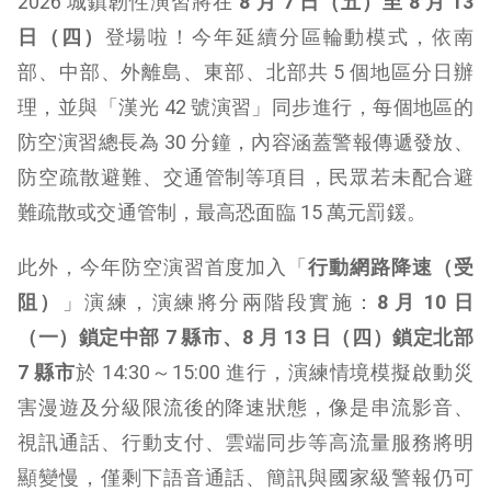
2026 城鎮韌性演習將在
8 月 7 日（五）至 8 月 13
日（四）
登場啦！今年延續分區輪動模式，依南
部、中部、外離島、東部、北部共 5 個地區分日辦
理，並與「漢光 42 號演習」同步進行，每個地區的
防空演習總長為 30 分鐘，內容涵蓋警報傳遞發放、
防空疏散避難、交通管制等項目，民眾若未配合避
難疏散或交通管制，最高恐面臨 15 萬元罰鍰。
此外，今年防空演習首度加入「
行動網路降速（受
阻）
」演練，演練將分兩階段實施：
8 月 10 日
（一）鎖定中部 7 縣市、8 月 13 日（四）鎖定北部
7 縣市
於 14:30～15:00 進行，演練情境模擬啟動災
害漫遊及分級限流後的降速狀態，像是串流影音、
視訊通話、行動支付、雲端同步等高流量服務將明
顯變慢，僅剩下語音通話、簡訊與國家級警報仍可