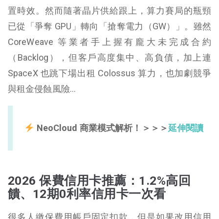
置時效。然而隨著晶片供給跟上，算力賽局的瓶頸
已從「爭奪 GPU」轉向「搶奪電力（GW）」。雖然
CoreWeave 等業者手上握有龐大未完成合約
（Backlog），但客戶高度集中、高負債，加上連
SpaceX 也跳下場出租 Colossus 算力，也加劇競爭
與租金侵蝕風險…
NeoCloud 商業模式解析！＞＞＞
延伸閱讀
2026 保費信用卡推薦：1.2%高回
饋、12期0利率信用卡一次看
很多人繳保費用帳戶固定扣款，但是如果改用信用