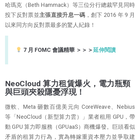
哈瑪克（Beth Hammack）等三位分行總裁罕見同時
投下反對票並
主張直接升息一碼
，創下 2016 年 9 月
以來同方向反對票最多的驚人紀錄！
7 月 FOMC 會議精華 ＞＞＞
延伸閱讀
NeoCloud 算力租賃爆火，電力瓶頸
與巨頭夾殺隱憂浮現！
微軟、Meta 砸數百億美元向 CoreWeave、Nebius
等「NeoCloud（新型算力雲）」業者租用 GPU，帶
動 GPU 算力即服務（GPUaaS）商機爆發。巨頭看似
矛盾的租算力行為，實為轉嫁重資本壓力並爭取建