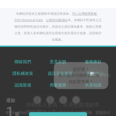
本網站所提供之股價與市場資訊來源為：
TEJ 台灣經濟新報
、
EOD Historical Data
、
公開資訊觀測站
等。本網站不對資料之正
確性與即時性負任何責任，所提供之資訊僅供參考，無推介買賣
之意。投資人依本網站資訊交易發生損失需自行負責，請謹慎評
閱讀文章，天天賺
估風險。
獎勵
登入股感會員，閱讀
任一文章
聯絡我們
意見反饋
服務條款
隱私權政策
資訊安全政策
幫助中心
出國就缺這咖？股
感會員免費帶回
認識股感
商業服務
共享知識
家！
更多任務
登記抽北歐小刺蝟 20
週餘
吋上掀行李箱
30秒
加入會員，享受投資理財帶
1
來的豐沛人生
© Stockfeel. All rights reserved 股感服務之軟體開發、營運及作
篇