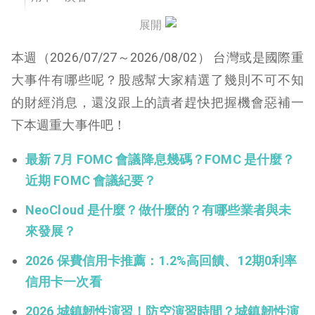
展開
2026 城鎮韌性演習下周登場！行動網路受阻首次登
場！
本週（2026/07/27～2026/08/02） 台灣或是國際重
編輯精選
大事件有哪些呢？股感幫大家精選了幾則不可不知
的財經消息，還沒跟上的讀者趕快把握機會惡補一
下本週重大事件吧！
最新 7月 FOMC 會議降息幾碼？FOMC 是什麼？
近期 FOMC 會議紀要？
NeoCloud 是什麼？做什麼的？有哪些業者與未
來發展？
2026 保費信用卡推薦：1.2%高回饋、12期0利率
信用卡一次看
2026 城鎮韌性演習！防空演習時間？城鎮韌性演