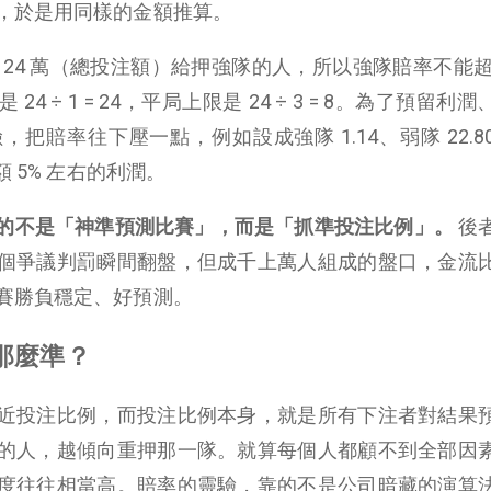
，於是用同樣的金額推算。
24 萬（總投注額）給押強隊的人，所以強隊賠率不能超過 
是 24 ÷ 1 = 24，平局上限是 24 ÷ 3 = 8。為了預留利
把賠率往下壓一點，例如設成強隊 1.14、弱隊 22.8
額 5% 左右的利潤。
的不是「神準預測比賽」，而是「抓準投注比例」。
後
個爭議判罰瞬間翻盤，但成千上萬人組成的盤口，金流
賽勝負穩定、好預測。
那麼準？
近投注比例，而投注比例本身，就是所有下注者對結果
的人，越傾向重押那一隊。就算每個人都顧不到全部因
度往往相當高。賠率的靈驗，靠的不是公司暗藏的演算