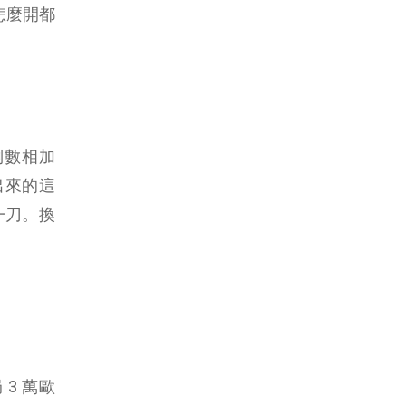
怎麼開都
倒數相加
%。多出來的這
一刀。換
3 萬歐