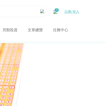
註冊/登入
另類投資
文章總覽
任務中心