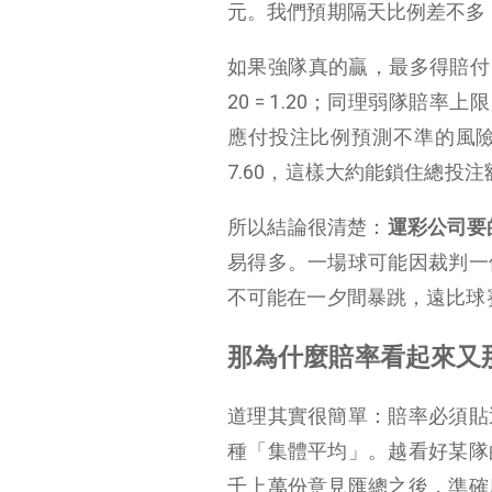
元。我們預期隔天比例差不多
如果強隊真的贏，最多得賠付 
20 = 1.20；同理弱隊賠率上限
應付投注比例預測不準的風險，
7.60，這樣大約能鎖住總投注
所以結論很清楚：
運彩公司要
易得多。一場球可能因裁判一
不可能在一夕間暴跳，遠比球
那為什麼賠率看起來又
道理其實很簡單：賠率必須貼
種「集體平均」。越看好某隊
千上萬份意見匯總之後，準確