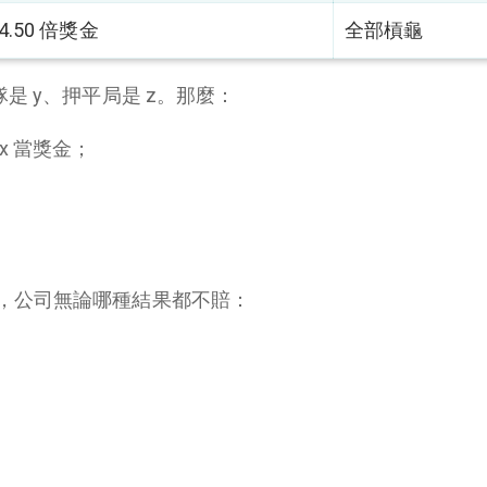
14.50 倍獎金
全部槓龜
是 y、押平局是 z。那麼：
x 當獎金；
，公司無論哪種結果都不賠：