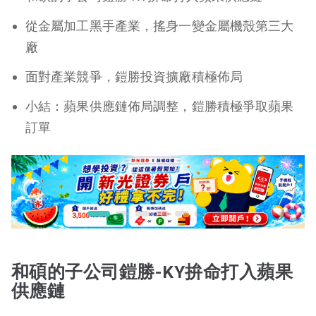
從金屬加工黑手產業，搖身一變金屬機殼第三大
廠
面對產業競爭，鎧勝投資擴廠積極佈局
小結：蘋果供應鏈佈局調整，鎧勝積極爭取蘋果
訂單
和碩的子公司鎧勝-KY拚命打入蘋果
供應鏈