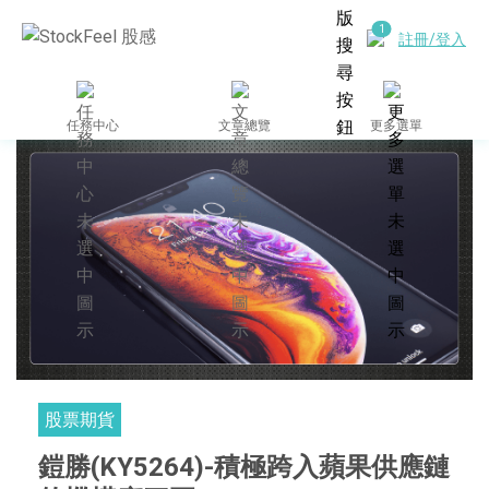
註冊/登入
任務中心
文章總覽
更多選單
股票期貨
鎧勝(KY5264)-積極跨入蘋果供應鏈