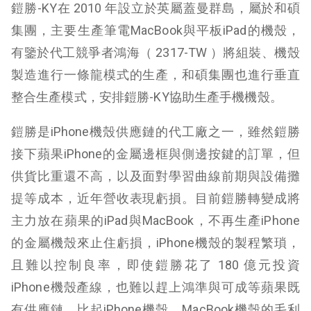
鎧勝-KY在 2010 年設立於英屬蓋曼群島，屬於和碩
集團，主要生產筆電MacBook與平板iPad的機殼，
有鑒於代工競爭者鴻海（ 2317-TW ）將組裝、機殼
製造進行一條龍模式的生產，和碩集團也進行垂直
整合生產模式，安排鎧勝-KY協助生產手機機殼。
鎧勝是iPhone機殼供應鏈的代工廠之一，雖然鎧勝
接下蘋果iPhone的金屬邊框與側邊按鍵的訂單，但
供貨比重還不高，以及面對學習曲線前期與設備攤
提等成本，近年營收表現虧損。目前鎧勝轉變成將
主力放在蘋果的iPad與MacBook，不再生產iPhone
的金屬機殼來止住虧損，iPhone機殼的製程繁瑣，
且難以控制良率，即使鎧勝花了 180 億元投資
iPhone機殼產線，也難以趕上鴻準與可成等蘋果既
有供應鏈。比起iPhone機殼，MacBook機殼的毛利