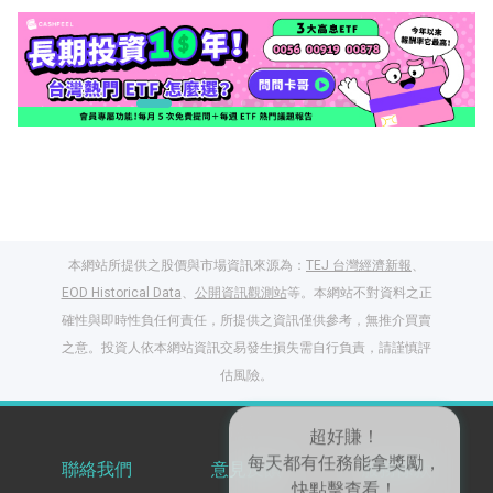
本網站所提供之股價與市場資訊來源為：
TEJ 台灣經濟新報
、
EOD Historical Data
、
公開資訊觀測站
等。本網站不對資料之正
確性與即時性負任何責任，所提供之資訊僅供參考，無推介買賣
之意。投資人依本網站資訊交易發生損失需自行負責，請謹慎評
閱讀文章，天天賺
估風險。
獎勵
登入股感會員，閱讀
任一文章
聯絡我們
意見反饋
服務條款