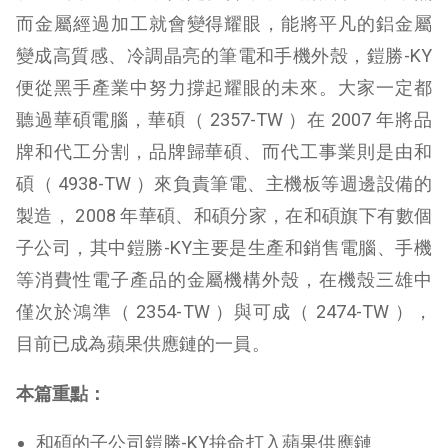
而金屬經過加工就會變得耀眼，能將平凡的鋁金屬
變成高質感、冷調晶亮的筆電和手機外殼，鎧勝-KY
便從黑手產業中努力撐起耀眼的未來。大家一定都
聽過華碩電腦，華碩（ 2357-TW ）在 2007 年將品
牌和代工分割，品牌歸華碩、而代工事業則是由和
碩（ 4938-TW ）來負責筆電、主機板等週邊設備的
製造， 2008 年華碩、和碩分家，在和碩旗下有數個
子公司，其中鎧勝-KY主要是生產和銷售電腦、手機
等消費性電子產品的金屬機構外殼，在機殼三雄中
僅次於鴻準（ 2354-TW ）與可成（ 2474-TW ），
目前已成為蘋果供應鏈的一員。
本篇重點：
和碩的子公司鎧勝-KY拚命打入蘋果供應鏈