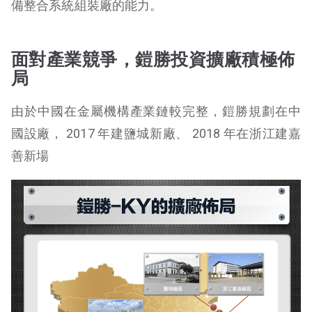
備整合系統組裝廠的能力。
面對產業競爭，鎧勝投資擴廠積極佈
局
由於中國在金屬機構產業鏈較完整，鎧勝規劃在中
國設廠， 2017 年建鹽城新廠、 2018 年在浙江建嘉
善新場