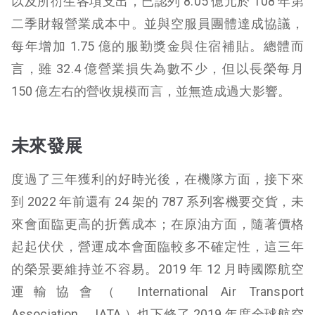
以及所衍生各項支出，已認列 8.05 億元於 108 年第
二季財報營業成本中。並與空服員團體達成協議，
每年增加 1.75 億的服勤獎金與住宿補貼。總體而
言，雖 32.4 億營業損失為數不少，但以長榮每月
150 億左右的營收規模而言，並無造成過大影響。
未來發展
度過了三年獲利的好時光後，在機隊方面，接下來
到 2022 年前還有 24 架的 787 系列客機要交貨，未
來會面臨更高的折舊成本；在原油方面，隨著價格
起起伏伏，營運成本會面臨較多不確定性，這三年
的榮景要維持並不容易。2019 年 12 月時國際航空
運輸協會（ International Air Transport
Association， IATA ）也下修了 2019 年度全球航空