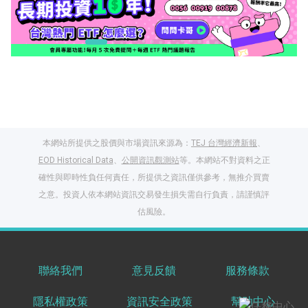
本網站所提供之股價與市場資訊來源為：
TEJ 台灣經濟新報
、
EOD Historical Data
、
公開資訊觀測站
等。本網站不對資料之正
確性與即時性負任何責任，所提供之資訊僅供參考，無推介買賣
之意。投資人依本網站資訊交易發生損失需自行負責，請謹慎評
閱讀文章，天天賺
估風險。
獎勵
登入股感會員，閱讀
任一文章
聯絡我們
意見反饋
服務條款
隱私權政策
資訊安全政策
幫助中心
出國就缺這咖？股