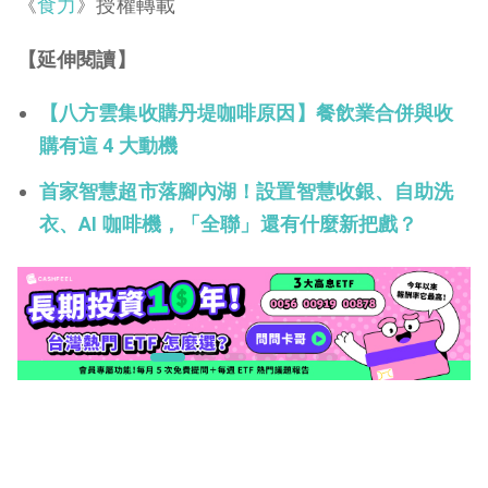
《
食力
》授權轉載
【延伸閱讀】
【八方雲集收購丹堤咖啡原因】餐飲業合併與收
購有這 4 大動機
首家智慧超市落腳內湖！設置智慧收銀、自助洗
衣、AI 咖啡機，「全聯」還有什麼新把戲？