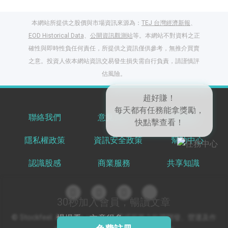
本網站所提供之股價與市場資訊來源為：
TEJ 台灣經濟新報
、
EOD Historical Data
、
公開資訊觀測站
等。本網站不對資料之正
確性與即時性負任何責任，所提供之資訊僅供參考，無推介買賣
之意。投資人依本網站資訊交易發生損失需自行負責，請謹慎評
閱讀文章，天天賺
估風險。
獎勵
登入股感會員，閱讀
任一文章
聯絡我們
意見反饋
服務條款
隱私權政策
資訊安全政策
幫助中心
出國就缺這咖？股
超好賺！
感會員免費帶回
每天都有任務能拿獎勵，
認識股感
商業服務
共享知識
家！
更多任務
快點擊查看！
登記抽北歐小刺蝟 20
吋上掀行李箱
30秒加入會員，暢讀文章
© Stockfeel. All rights reserved 股感服務之軟體開發、營運及作
慢慢看，文章很多