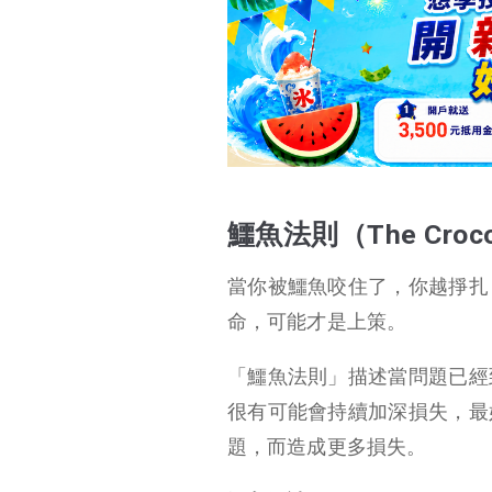
鱷魚法則（The Crocodi
當你被鱷魚咬住了，你越掙扎
命，可能才是上策。
「鱷魚法則」描述當問題已經
很有可能會持續加深損失，最
題，而造成更多損失。