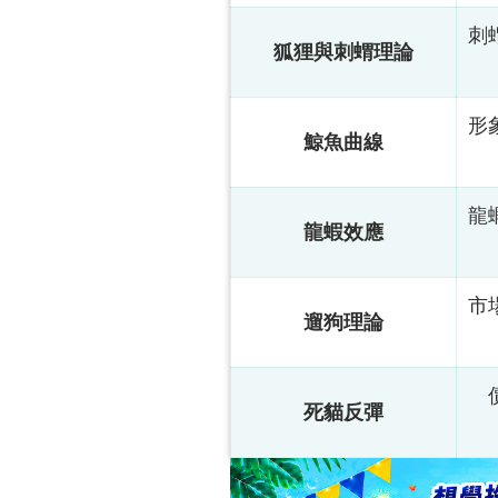
刺
狐狸與刺蝟理論
形
鯨魚曲線
龍
龍蝦效應
市
遛狗理論
死貓反彈