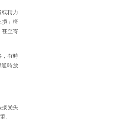
錢或精力
止損」概
，甚至寄
略，有時
得適時放
法接受失
重。