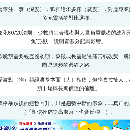
蝟專注一事（深度），狐狸追求多樣（廣度），對應專業
多元靈活的對比選擇。
象化80/20法則，少數頂尖表現者與大量負貢獻者的總和
魚”形狀，說明資源分配與影響。
蝦蛻殼需要經歷脆弱期，象徵成長需經過痛苦或改變，脫
圈是進步的必經之路。
場波動（狗）與經濟基本面（人）相依，但狗會拉扯人，
期市場與長期價值的偏離。
價格暴跌後的短暫回升，只是趨勢中斷的假象，非真正的
（「即使死貓從高處落下也會反彈」）。