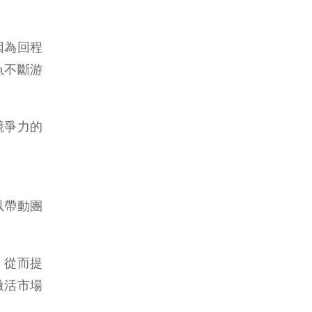
因為回程
魚不斷游
競爭力的
以帶動團
，從而提
激活市場