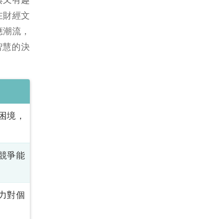
在財經文
應潮流，
智慧的決
困境，
競爭能
力對個