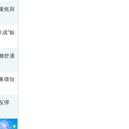
聚焦與
形成“鯨
離舒適
象徵短
反彈