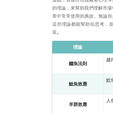
鱷魚法則（The Crocodile Principle）
的理論，來幫助我們理解市場
鯰魚效應（The Catfish Effect）
章中常常使用的典故。無論你
羊群效應（The Herd
這些理論都能幫助你思考，
Effect）
策
。
狐狸與刺蝟理論（The Fox and the Hedgehog Theory）
龍蝦效應（The Lobster Effect）
理論
遛狗理論（The Walking the Dog Theory）
越
死貓反彈（The Dead Cat Bounce）
鱷魚法則
結論
鯰
鯰魚效應
人
羊群效應