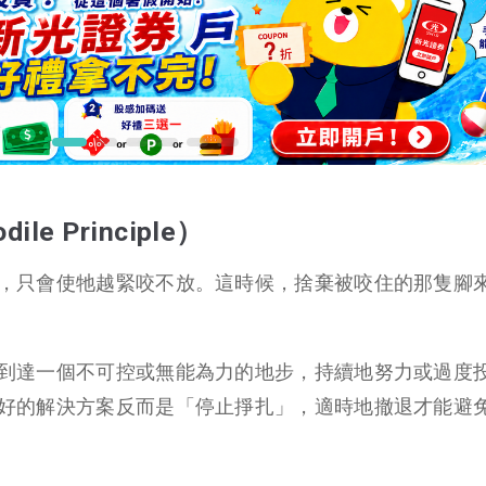
le Principle）
，只會使牠越緊咬不放。這時候，捨棄被咬住的那隻腳
到達一個不可控或無能為力的地步，持續地努力或過度
好的解決方案反而是「停止掙扎」，適時地撤退才能避