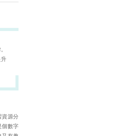
律。
提升
習資源分
是個數字
典又有趣