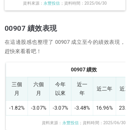
資料來源：
永豐投信
；資料時間：2025/06/30
00907 績效表現
在這邊股感也整理了 00907 成立至今的績效表現，
趕快來看看吧！
00907 績效
三個
六個
今年
近一
近二年
近
月
月
以來
年
-1.82%
-3.07%
-3.07%
-3.48%
16.96%
23.
資料來源：
永豐投信
；資料時間：2025/06/30