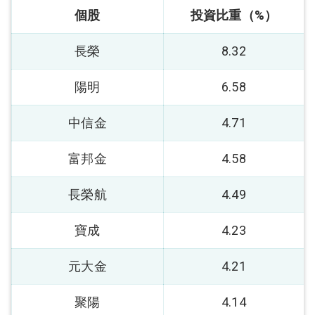
個股
投資比重（%）
長榮
8.32
陽明
6.58
中信金
4.71
富邦金
4.58
長榮航
4.49
寶成
4.23
元大金
4.21
聚陽
4.14