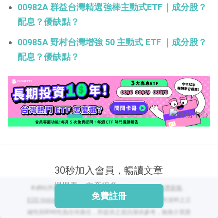
00982A 群益台灣精選強棒主動式ETF｜成分股？
配息？優缺點？
00985A 野村台灣增強 50 主動式 ETF ｜成分股？
閱讀文章，天天賺
獎勵
配息？優缺點？
登入股感會員，閱讀
任一文章
出國就缺這咖？股
感會員免費帶回
家！
更多任務
登記抽北歐小刺蝟 20
吋上掀行李箱
30秒加入會員，暢讀文章
慢慢看，文章很多
本網站所提供之股價與市場資訊來源為：
TEJ 台灣經濟新報
、
免費註冊
EOD Historical Data
、
公開資訊觀測站
等。本網站不對資料之正
確性與即時性負任何責任，所提供之資訊僅供參考，無推介買賣