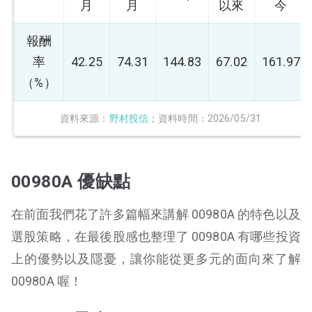
月
月
以來
今
報酬
率
42.25
74.31
144.83
67.02
161.97
（%）
資料來源：
野村投信
；資料時間：2026/05/31
00980A 優缺點
在前面我們花了許多篇幅來講解 00980A 的特色以及
選股策略，在最後股感也整理了 00980A 有哪些投資
上的優勢以及隱憂，讓你能從更多元的面向來了解
00980A 喔！