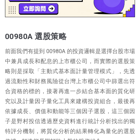
00980A 選股策略
前面我們有提到 00980A 的投資邏輯是選擇台股市場
中兼具成長和配息的上市櫃公司，而實際的選股策
略則是採取「主動式基本面計量管理模式」，先透
過流動性和財務風險從台灣上市櫃公司中篩選出符
合資格的標的，接著再進一步結合基本面的質化研
究以及計量因子量化工具來建構投資組合，最後再
依據成長、價值和動能等三個因子選股，這三個因
子是野村投信透過歷史資料進行統計分析找出的獨
特評分機制，將質化分析的結果轉化為量化的選股