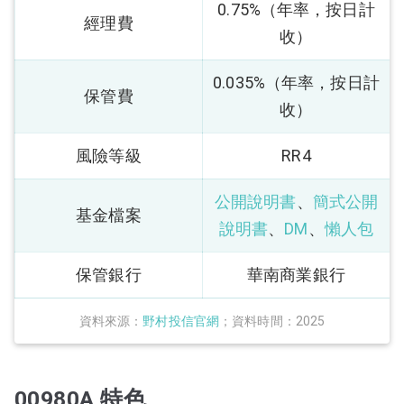
0.75%（年率，按日計
經理費
收）
0.035%（年率，按日計
保管費
收）
風險等級
RR4
公開說明書
、
簡式公開
基金檔案
說明書
、
DM
、
懶人包
保管銀行
華南商業銀行
資料來源：
野村投信官網
；資料時間：2025
00980A 特色