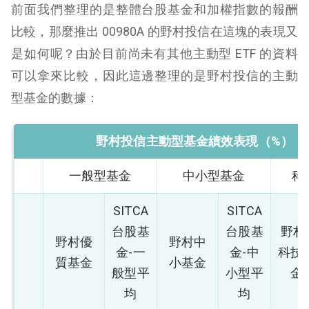
前面我們整理的是整體台股基金和加權指數的報酬
比較，那麼推出 00980A 的野村投信在這塊的表現又
是如何呢？由於目前尚未有其他主動型 ETF 的資料
可以拿來比較，因此這邊整理的是野村投信的主動
型基金的數據：
野村投信主動型基金績效表現（%）
一般型基金
中小型基金
科
SITCA
SITCA
台股基
台股基
野村
野村優
野村中
金-一
金-中
科技
質基金
小基金
般型平
小型平
金
均
均