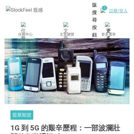
註冊/登入
任務中心
文章總覽
更多選單
股票期貨
1G 到 5G 的艱辛歷程：一部波瀾壯