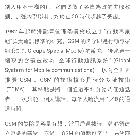
別人用不一樣的) 。它們吸取了各自為政的失敗教
訓、加強內部聯盟，終於在 2G 時代超越了美國。
1982 年起歐洲郵電管理委員會成立了“行動專家
組”負責通訊標準的研究。GSM 的名字即是行動專家
組 (法語: Groupe Spécial Mobile) 的縮寫，後來這一
縮寫的含義被改為“全球行動通訊系統” (Global
System for Mobile communications) ，以向全世界
推廣 GSM 。GSM 的技術核心是時分多址技術
(TDMA) ，其特點是將一個通道平均分給八個通話
者，一次只能一個人講話、每個人輪流用 1／8 的通
道時間。
GSM 的缺陷是容量有限，當用戶過載時，就必須建
立更多的基站。不過， GSM 的優點也突出：易於部