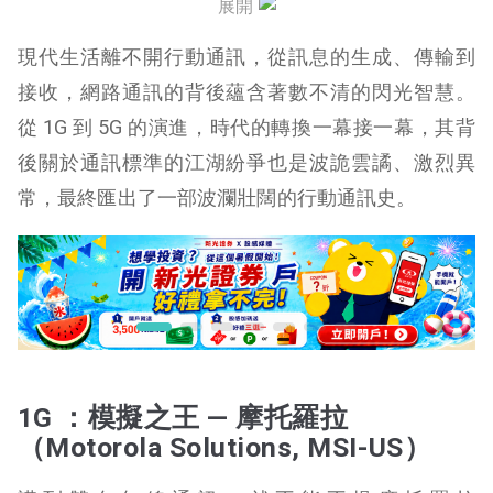
5G：改變社會
展開
現代生活離不開行動通訊，從訊息的生成、傳輸到
接收，網路通訊的背後蘊含著數不清的閃光智慧。
從 1G 到 5G 的演進，時代的轉換一幕接一幕，其背
後關於通訊標準的江湖紛爭也是波詭雲譎、激烈異
常，最終匯出了一部波瀾壯闊的行動通訊史。
1G ：模擬之王 — 摩托羅拉
（Motorola Solutions, MSI-US）