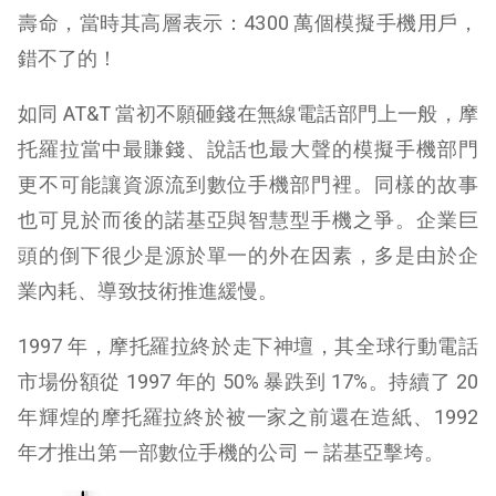
壽命，當時其高層表示：4300 萬個模擬手機用戶，
錯不了的！
如同 AT&T 當初不願砸錢在無線電話部門上一般，摩
托羅拉當中最賺錢、說話也最大聲的模擬手機部門
更不可能讓資源流到數位手機部門裡。同樣的故事
也可見於而後的諾基亞與智慧型手機之爭。企業巨
頭的倒下很少是源於單一的外在因素，多是由於企
業內耗、導致技術推進緩慢。
1997 年，摩托羅拉終於走下神壇，其全球行動電話
市場份額從 1997 年的 50% 暴跌到 17%。持續了 20
年輝煌的摩托羅拉終於被一家之前還在造紙、1992
年才推出第一部數位手機的公司 — 諾基亞擊垮。