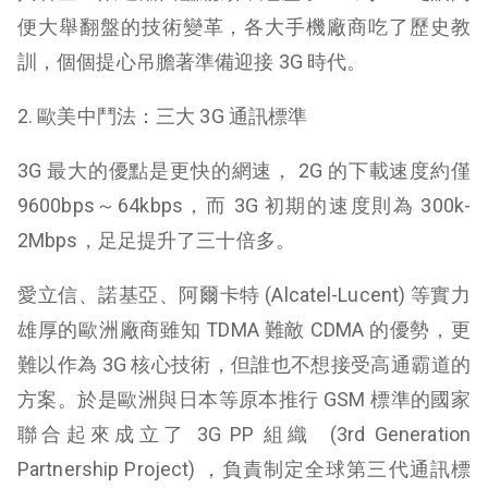
便大舉翻盤的技術變革，各大手機廠商吃了歷史教
訓，個個提心吊膽著準備迎接 3G 時代。
2. 歐美中鬥法：三大 3G 通訊標準
3G 最大的優點是更快的網速， 2G 的下載速度約僅
9600bps～64kbps，而 3G 初期的速度則為 300k-
2Mbps，足足提升了三十倍多。
愛立信、諾基亞、阿爾卡特 (
Alcatel
-Lucent
) 等實力
雄厚的歐洲廠商雖知 TDMA 難敵 CDMA 的優勢，更
難以作為 3G 核心技術，但誰也不想接受高通霸道的
方案。於是歐洲與日本等原本推行 GSM 標準的國家
聯合起來成立了 3G PP 組織 (3rd Generation
Partnership Project) ，負責制定全球第三代通訊標