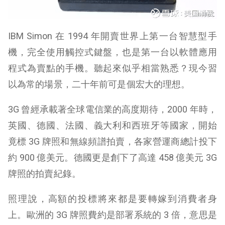
IBM Simon 在 1994 年開賣世界上第一台智慧型手
機，完全使用觸控式鍵盤，也是第一台以軟體應用
程式為賣點的手機。
聽起來似乎相當熟悉？現今習
以為常的場景，二十年前可是個宏大的理想。
3G 曾經承載著全球電信業的高度期待，2000 年時，
英國、德國、法國、義大利和西班牙等國家，開始
竟標 3G 牌照和無線頻譜拍賣，各家營運商總計投下
約 900 億美元。德國更是創下了高達 458 億美元 3G
牌照的拍賣紀錄。
照理說，高額的投標將來都是要轉嫁到消費者身
上。歐洲的 3G 牌照費約是部署系統的 3 倍，意思是