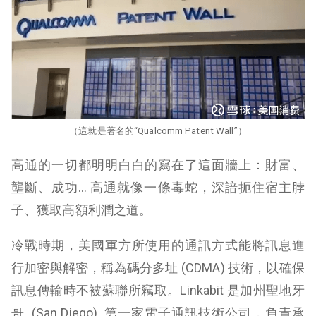
（這就是著名的“Qualcomm Patent Wall”）
高通的一切都明明白白的寫在了這面牆上：財富、
壟斷、成功… 高通就像一條毒蛇，深諳扼住宿主脖
子、獲取高額利潤之道。
冷戰時期，美國軍方所使用的通訊方式能將訊息進
行加密與解密，稱為碼分多址 (CDMA) 技術，以確保
訊息傳輸時不被蘇聯所竊取。
Linkabit 是加州聖地牙
哥 (San Diego) 第一家電子通訊技術公司，負責承