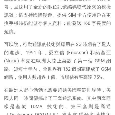
署，且採用了全新的數位訊號編碼取代原來的模擬
訊號；還支持國際漫遊、提供 SIM 卡方便用戶在更
換手機時仍能儲存個人資料；能發送 160 字長度的
短信。
可以說，行動通訊的技術與應用在 2G 時期有了驚人
的進步。
1991 年，愛立信 (
Ericsson
) 和諾基亞
(
Nokia
) 率先在歐洲大陸上架設了第一個 GSM 網
路。短短十年內， 全世界有 162 個國家建成了 GSM
網路，使用人數超過 1 億、市場佔有率高達 75%。
在歐洲人野心勃勃地想要超越美國稱霸世界時，美
國人同一時間卻搞出了三套通訊系統。其中兩套同
樣是基於 TDMA 技術的、第三套則是高通
（Qualcomm, QCOM-US）推出的碼分多址技術