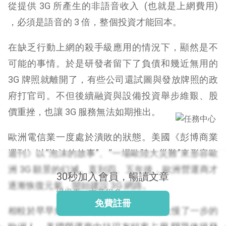
從提供 3G 所產生的非語音收入 (也就是上網費用)
，必須是語音的 3 倍，整個投資才能回本。
閱讀文章，天天賺
在缺乏行動上網的殺手級應用的情況下，顯然是不
獎勵
可能的事情。
於是研發者留下了負債和幾近無用的
登入股感會員，閱讀
3G 牌照就離開了，有些公司還試圖與發放牌照的政
任一文章
府打官司。不但後續融資與設備投資舉步維艱、股
價重挫，也讓 3G 服務無法如期推出。
出國就缺這咖？股
感會員免費帶回
歐洲電信業一度處於潰敗的狀態。
美國《彭博商業
家！
更多任務
週刊》以“泡沫的故事”、“一場歐陸大災難”來形容歐
登記抽北歐小刺蝟 20
吋上掀行李箱
洲 3G 願景的幻滅。直到四、五年後，歐洲營運商才
30秒加入會員，暢讀文章
逐漸恢復元氣，開始建設 3G 網路。
慢慢看，文章很多
免費註冊
相較於早早燒完錢、以致於在 3G 轉型上慢了一步的