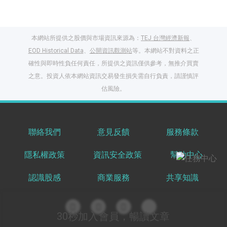
本網站所提供之股價與市場資訊來源為：
TEJ 台灣經濟新報
、
EOD Historical Data
、
公開資訊觀測站
等。本網站不對資料之正
確性與即時性負任何責任，所提供之資訊僅供參考，無推介買賣
之意。投資人依本網站資訊交易發生損失需自行負責，請謹慎評
閱讀文章，天天賺
估風險。
獎勵
登入股感會員，閱讀
任一文章
聯絡我們
意見反饋
服務條款
隱私權政策
資訊安全政策
幫助中心
出國就缺這咖？股
感會員免費帶回
認識股感
商業服務
共享知識
家！
更多任務
登記抽北歐小刺蝟 20
吋上掀行李箱
30秒加入會員，暢讀文章