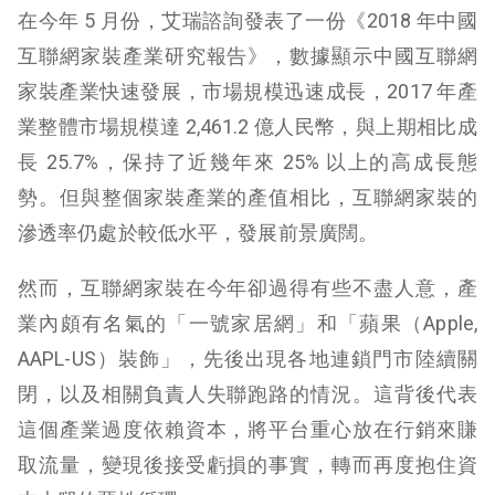
在今年 5 月份，艾瑞諮詢發表了一份《2018 年中國
互聯網家裝產業研究報告》，數據顯示中國互聯網
家裝產業快速發展，市場規模迅速成長，2017 年產
業整體市場規模達 2,461.2 億人民幣，與上期相比成
長 25.7%，保持了近幾年來 25% 以上的高成長態
勢。但與整個家裝產業的產值相比，互聯網家裝的
滲透率仍處於較低水平，發展前景廣闊。
然而，互聯網家裝在今年卻過得有些不盡人意，產
業內頗有名氣的「一號家居網」和「蘋果（Apple,
AAPL-US）裝飾」，先後出現各地連鎖門市陸續關
閉，以及相關負責人失聯跑路的情況。這背後代表
這個產業過度依賴資本，將平台重心放在行銷來賺
取流量，變現後接受虧損的事實，轉而再度抱住資