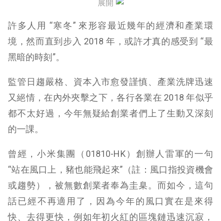
五、共享經濟：曾經的風口也進入深度整合期
展開
許多人用 “寒冬” 來形容最近幾年的經濟和產業環
六、文娛：商業驗證階段的優勝劣敗及政策收緊
境，然而直到步入 2018 年，或許才真的感受到 “最
七、教育：部分項目財務模型存在天然問題
黑暗的時刻”。
八、當地生活：互聯網家裝洗牌日漸激烈
監管日趨嚴格、資本入市愈發謹慎、產業洗牌迅速
總結
又絕情，在內外夾擊之下，各行各業在 2018 年似乎
都不太好過，今年無疑給創業者們上了生動又深刻
的一課。
曾經，小米集團（01810-HK）創辦人雷軍的一句
“站在風口上，豬也能飛起來”（註：風口指投資機會
或趨勢），被無數創業者奉為圭臬。而如今，這句
話已經不再適用了，因為今年的風口實在是來得
快、去得更快，例如年初火紅的區塊鏈迅速沉寂，