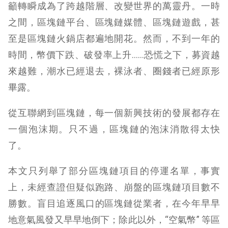
籲轉瞬成為了跨越階層、改變世界的萬靈丹。一時
之間，區塊鏈平台、區塊鏈媒體、區塊鏈遊戲，甚
至是區塊鏈火鍋店都遍地開花。然而，不到一年的
時間，幣價下跌、破發率上升……恐慌之下，募資越
來越難，潮水已經退去，裸泳者、圈錢者已經原形
畢露。
從互聯網到區塊鏈，每一個新興技術的發展都存在
一個泡沫期。只不過，區塊鏈的泡沫消散得太快
了。
本文只列舉了部分區塊鏈項目的停運名單，事實
上，未經查證但疑似跑路、崩盤的區塊鏈項目數不
勝數。盲目追逐風口的區塊鏈從業者，在今年早早
地意氣風發又早早地倒下；除此以外，“空氣幣” 等區