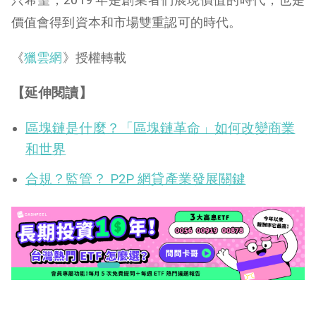
價值會得到資本和市場雙重認可的時代。
《
獵雲網
》授權轉載
【延伸閱讀】
區塊鏈是什麼？「區塊鏈革命」如何改變商業
和世界
合規？監管？ P2P 網貸產業發展關鍵