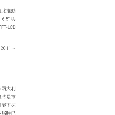
由此推動
.5” 與
FT-LCD
011 ~
等兩大利
怕也將是市
可能下探
利多屆時已