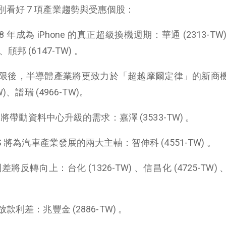
看好 7 項產業趨勢與受惠個股：
18 年成為 iPhone 的真正超級換機週期：華通 (2313-TW
 、頎邦 (6147-TW) 。
理極限後，半導體產業將更致力於「超越摩爾定律」的新商
、譜瑞 (4966-TW)。
用將帶動資料中心升級的需求：嘉澤 (3533-TW) 。
S 將為汽車產業發展的兩大主軸：智伸科 (4551-TW) 。
之利差將反轉向上：台化 (1326-TW) 、信昌化 (4725-TW)
利差：兆豐金 (2886-TW) 。