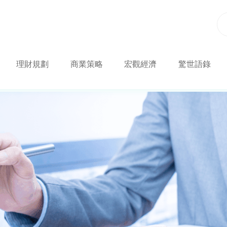
理財規劃
商業策略
宏觀經濟
驚世語錄