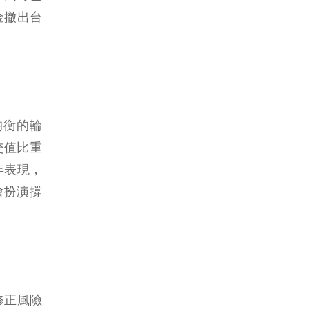
金撤出台
均衡的輪
交值比重
年表現，
會扮演撐
修正風險