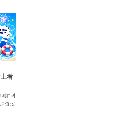
點上看
們預測在科
股價淨值比)