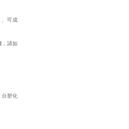
) 、可成
機，諸如
 、台塑化