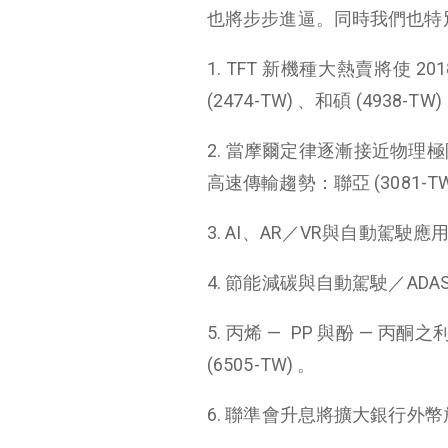
也將步步進逼。同時我們也特別
1. TFT 新機種大熱賣將使 20
(2474-TW) 、和碩 (4938-TW)
2. 當摩爾定律逐漸接近物
高速傳輸趨勢：聯亞 (3081-TW)
3. AI、AR／VR與自動駕駛應
4. 節能減碳與自動駕駛／ADA
5. 丙烯 — PP 與酚 — 丙酮
(6505-TW) 。
6. 聯準會升息將擴大銀行外幣放款