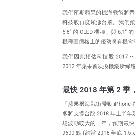
最快 2018 年第 2 季，空頭修正風險將步步進逼
我們預期蘋果的機海戰術將帶動
科技股與非科技股將呈現較均衡的輪動
科技股再度領漲台股。我們預期蘋果在
投資建議
5.8” 的 OLED 機種，與 6.1” 
2018 年台股維持多
機種因價格上的優勢將有機會
頭榮景，惟波動性可
能會超乎預期劇烈
企業資本支出展望偏向正面，意味至少未來半年景氣的推升動能仍可持續
我們因此預估科技股 2017 ~
iPhone 超級換機潮將至少支撐台股企業獲利上升周期延續至 2018 年第二季到第三季
2012 年蘋果首次換機潮所締造的高
iPhone 超級換機潮與殺手級應用增加將持續催化科技股的價值估值行情
台股高點上看 11100 點，惟低點將下探 9600 點
最快 2018 年第 
投資建議
「蘋果機海戰術帶動 iPho
多將支撐台股 2018 年上半年
場波動較大的一年，預期最快 
9600 點 (約當 2018 年底