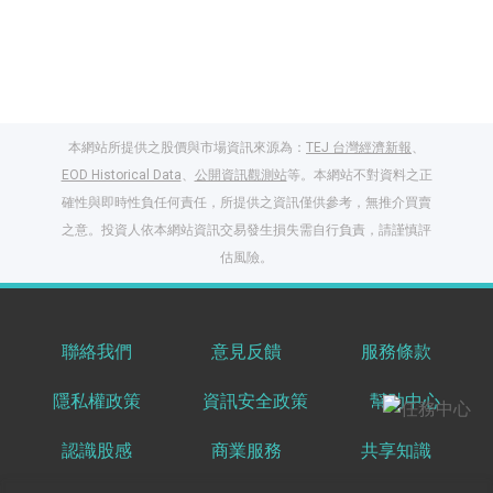
本網站所提供之股價與市場資訊來源為：
TEJ 台灣經濟新報
、
EOD Historical Data
、
公開資訊觀測站
等。本網站不對資料之正
確性與即時性負任何責任，所提供之資訊僅供參考，無推介買賣
之意。投資人依本網站資訊交易發生損失需自行負責，請謹慎評
估風險。
聯絡我們
意見反饋
服務條款
隱私權政策
資訊安全政策
幫助中心
認識股感
商業服務
共享知識
更多任務