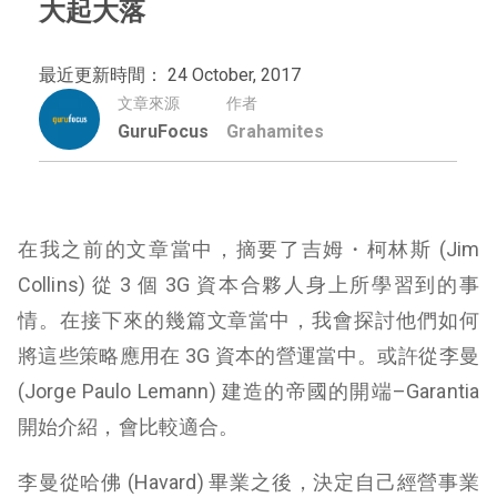
大起大落
最近更新時間： 24 October, 2017
文章來源
作者
GuruFocus
Grahamites
在我之前的文章當中，摘要了吉姆・柯林斯 (Jim
Collins) 從 3 個 3G 資本合夥人身上所學習到的事
情。在接下來的幾篇文章當中，我會探討他們如何
將這些策略應用在 3G 資本的營運當中。或許從李曼
(Jorge Paulo Lemann) 建造的帝國的開端–Garantia
開始介紹，會比較適合。
李曼從哈佛 (Havard) 畢業之後，決定自己經營事業