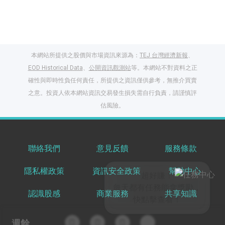
本網站所提供之股價與市場資訊來源為：
TEJ 台灣經濟新報
、
EOD Historical Data
、
公開資訊觀測站
等。本網站不對資料之正
確性與即時性負任何責任，所提供之資訊僅供參考，無推介買賣
之意。投資人依本網站資訊交易發生損失需自行負責，請謹慎評
閱讀文章，天天賺
估風險。
獎勵
登入股感會員，閱讀
任一文章
聯絡我們
意見反饋
服務條款
隱私權政策
資訊安全政策
幫助中心
出國就缺這咖？股
感會員免費帶回
認識股感
商業服務
共享知識
家！
更多任務
登記抽北歐小刺蝟 20
週餘
吋上掀行李箱