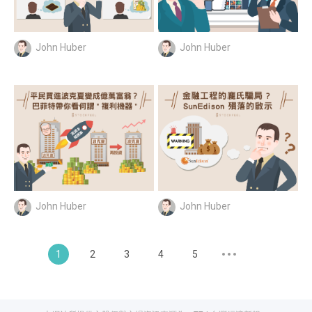
John Huber
John Huber
John Huber
John Huber
1
2
3
4
5