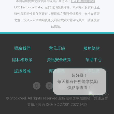
本網站所提供之股價與市場資訊來源為：
TEJ 台灣經濟新報
、
EOD Historical Data
、
公開資訊觀測站
等。本網站不對資料之正
確性與即時性負任何責任，所提供之資訊僅供參考，無推介買賣
之意。投資人依本網站資訊交易發生損失需自行負責，請謹慎評
估風險。
聯絡我們
意見反饋
服務條款
閱讀文章，天天賺
隱私權政策
資訊安全政策
幫助中心
獎勵
登入股感會員，閱讀
認識股感
商業服務
共享知識
任一文章
超好賺！
出國就缺這咖？股
© Stockfeel. All rights reserved 股感服務之軟體開發、營運及作
每天都有任務能拿獎勵，
感會員免費帶回
業環境通過 ISO/IEC 27001:2022 驗證
快點擊查看！
家！
更多任務
登記抽北歐小刺蝟 20