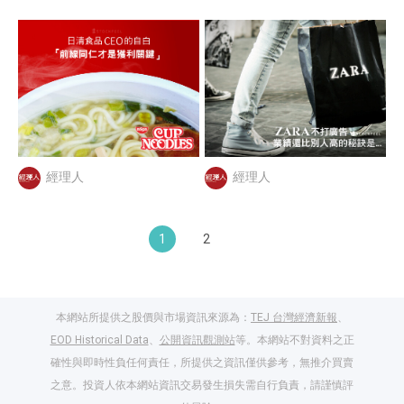
經理人
經理人
1
2
本網站所提供之股價與市場資訊來源為：
TEJ 台灣經濟新報
、
EOD Historical Data
、
公開資訊觀測站
等。本網站不對資料之正
確性與即時性負任何責任，所提供之資訊僅供參考，無推介買賣
之意。投資人依本網站資訊交易發生損失需自行負責，請謹慎評