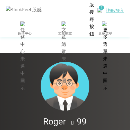
註冊/登入
任務中心
文章總覽
更多選單
Roger
99