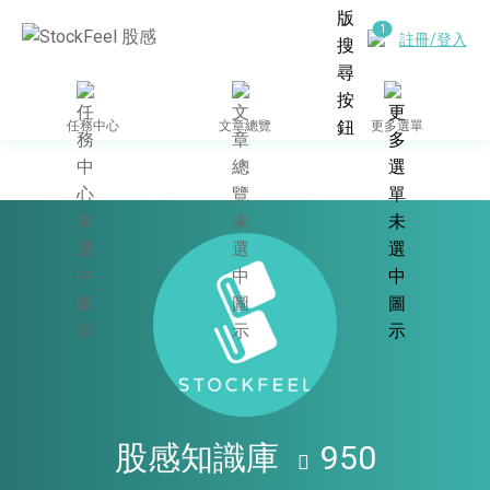
註冊/登入
任務中心
文章總覽
更多選單
作者個人網站
股感知識庫
950