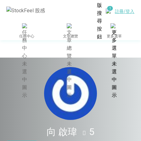
註冊/登入
任務中心
文章總覽
更多選單
向 啟瑋
5