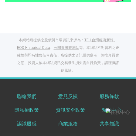
本網站所提供之股價與市場資訊來源為：
TEJ 台灣經濟新報
、
EOD Historical Data
、
公開資訊觀測站
等。本網站不對資料之正
確性與即時性負任何責任，所提供之資訊僅供參考，無推介買賣
之意。投資人依本網站資訊交易發生損失需自行負責，請謹慎評
閱讀文章，天天賺
估風險。
獎勵
登入股感會員，閱讀
任一文章
聯絡我們
意見反饋
服務條款
隱私權政策
資訊安全政策
幫助中心
出國就缺這咖？股
感會員免費帶回
認識股感
商業服務
共享知識
家！
更多任務
登記抽北歐小刺蝟 20