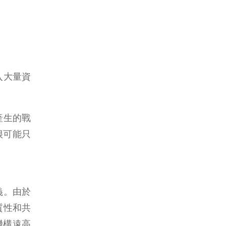
入大量資
產生的戰
很可能只
義。由於
質性和共
機構遠高