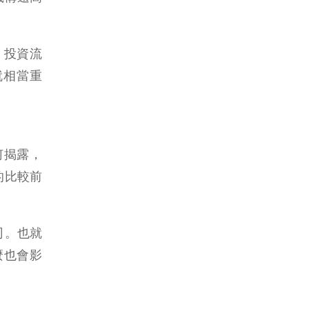
，投資流
就相當重
何揭露，
的比較前
司。也就
麼也會影