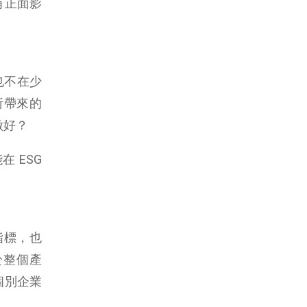
有正面影
也不在少
所帶來的
做好？
 ESG
指標，也
於整個產
個別企業