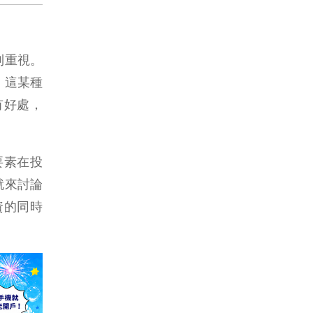
到重視。
，這某種
有好處，
要素在投
就來討論
投資的同時