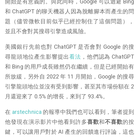
開始是有意義的。與此同時，Google 可以迴避 Bing
和 ChatGPT 的聊天機器人因為脫離腳本而產生的問
題（儘管微軟目前似乎已經控制住了這個問題），
並且不會對其搜尋引擎造成風險。
美國銀行先前也對 ChatGPT 是否會對 Google 的搜
尋龍頭地位產生影響提出
看法
，他們認為 ChatGPT
和 Bing 的用戶成長雖然仍在繼續，但是已經開始有
所放緩，另外自 2022 年 11 月開始，Google 的搜尋
引擎龍頭地位並沒有受到影響，甚至其市場份額在 2
月還迎來了 0.5% 的增長，來到了 93.4%。
在
arstechnica
的報導中我們也可以看到，筆者提到
他發現在演示影片中他看到許多
喜歡
和
不喜歡
的按
鍵，可以讓用戶對於 AI 產生的回饋進行評論，這也