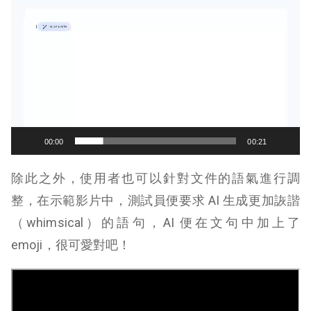
訊
播
放
器
00:00
00:21
除此之外，使用者也可以針對文件的語氣進行調
整，在示範影片中，測試員便要求 AI 生成更加詼諧
（whimsical）的語句，AI 便在文句中加上了
emoji，很可愛對吧！