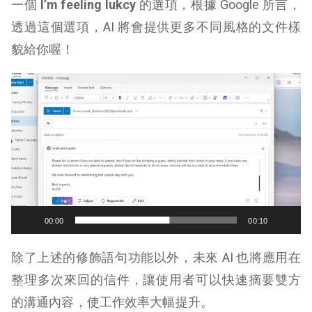
一個
I’m feeling lukcy
的選項，根據 Google 所言，
透過這個選項，AI 將會提供更多不同風格的文件樣
貌給你喔！
視
訊
播
放
器
00:00
00:10
除了上述的修飾語句功能以外，未來 AI 也將應用在
整理多次來回的信件，讓使用者可以快速摘要雙方
的溝通內容，使工作效率大幅提升。