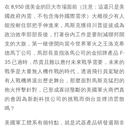
在 8,950 億美金的巨大市場面前（注意：這還只是美
國政府內需，不包含海外國際需求）大概很少有人
能按耐住部把手伸進來，馬斯克獲得川普提拔成為
政治效率部部長後，打著份內工作是要削減聯邦開
支的大旗，第一槍便開向當今世界軍火之王洛克希
德馬丁公司，馬部長直指洛馬公司的金招牌產品 F-
35 已過時，昂貴且難以應付未來戰爭需要，未來的
戰爭是大量無人機作戰的時代，透過飛行員駕駛的
有人戰機將退出歷史舞台，那麼面對馬斯克猛烈的
炮火抨擊針對，已形成寡頭壟斷的美國軍火商們真
的會因為新創科技公司的挑戰而倒台並煙消雲散
嗎？
美國軍工體系有個特點，就是武器產品研發週期非