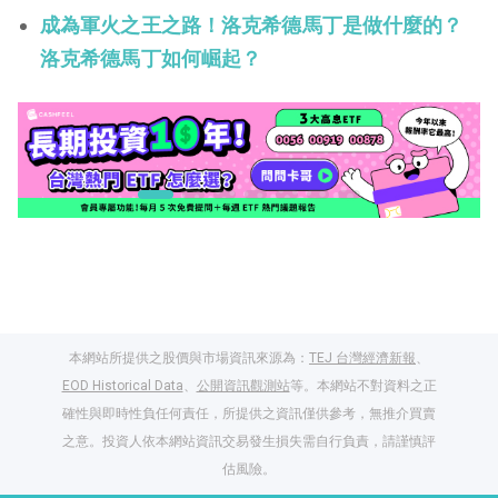
成為軍火之王之路！洛克希德馬丁是做什麼的？
洛克希德馬丁如何崛起？
本網站所提供之股價與市場資訊來源為：
TEJ 台灣經濟新報
、
EOD Historical Data
、
公開資訊觀測站
等。本網站不對資料之正
確性與即時性負任何責任，所提供之資訊僅供參考，無推介買賣
之意。投資人依本網站資訊交易發生損失需自行負責，請謹慎評
閱讀文章，天天賺
估風險。
獎勵