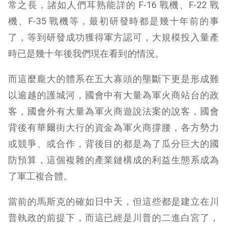
常之長，諸如人們耳熟能詳的 F-16 戰機、F-22 戰
機、F-35 戰機等，最初研發時都是幾十年前的事
了，等到研發成功獲得軍方認可，大規模投入量產
時已是幾十年後我們現在看到的情況。
而這麼龐大的體系在五大寡頭的壟斷下更是形成難
以逾越的護城河，國會中有大量為軍火商站台的政
客，國會外有大量為軍火商遊說法案的說客，國會
背後有華爾街大行的資金為軍火商撐腰，各方勢力
或競爭、或合作，背後目的都是為了瓜分巨大的國
防預算，這個複雜的產業鏈構成的利益生態系成為
了軍工複合體。
當前的馬斯克的確如日中天，但這些都是建立在川
普執政的前提下，而這已經是川普的二進白宮了，