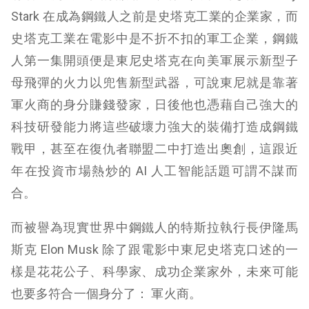
Stark 在成為鋼鐵人之前是史塔克工業的企業家，而
史塔克工業在電影中是不折不扣的軍工企業，鋼鐵
人第一集開頭便是東尼史塔克在向美軍展示新型子
母飛彈的火力以兜售新型武器，可說東尼就是靠著
軍火商的身分賺錢發家，日後他也憑藉自己強大的
科技研發能力將這些破壞力強大的裝備打造成鋼鐵
戰甲，甚至在復仇者聯盟二中打造出奧創，這跟近
年在投資市場熱炒的 AI 人工智能話題可謂不謀而
合。
而被譽為現實世界中鋼鐵人的特斯拉執行長伊隆馬
斯克 Elon Musk 除了跟電影中東尼史塔克口述的一
樣是花花公子、科學家、成功企業家外，未來可能
也要多符合一個身分了： 軍火商。