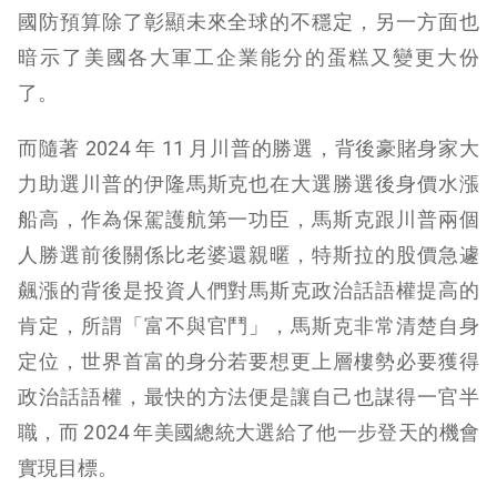
國防預算除了彰顯未來全球的不穩定，另一方面也
暗示了美國各大軍工企業能分的蛋糕又變更大份
了。
而隨著 2024 年 11 月川普的勝選，背後豪賭身家大
力助選川普的伊隆馬斯克也在大選勝選後身價水漲
船高，作為保駕護航第一功臣，馬斯克跟川普兩個
人勝選前後關係比老婆還親暱，特斯拉的股價急遽
飆漲的背後是投資人們對馬斯克政治話語權提高的
肯定，所謂「富不與官鬥」，馬斯克非常清楚自身
定位，世界首富的身分若要想更上層樓勢必要獲得
政治話語權，最快的方法便是讓自己也謀得一官半
職，而 2024 年美國總統大選給了他一步登天的機會
實現目標。