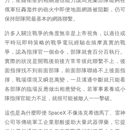
力，星鏈衛星的相關通信能力讓烏克蘭部隊能夠在
俄軍狂轟濫炸的砲火中即便地面網路被阻斷，仍可
保持部隊間最基本的網路聯繫。
許多人關注戰爭的角度無非是上帝視角，以過往或
平時玩即時策略的戰爭電玩經驗在揣摩真實的戰
爭，認為指揮官一個命令，部隊就會百分百執行。
實際的狀況是開戰後前後方常常彼此聯繫不上，後
面指揮找不到前面部隊，前面部隊聯絡不上後面指
揮，戰場環境又瞬息萬變，一旦溝通中斷就只能看
各部隊的臨場反應做出相應變化，若軍事素養或小
隊指揮官能力不足，就很可能被敵人一一擊破。
這也是為什麼即便 SpaceX 不像洛克希德馬丁、雷神
公司等傳統軍工企業那般援助大量武器彈藥，它提