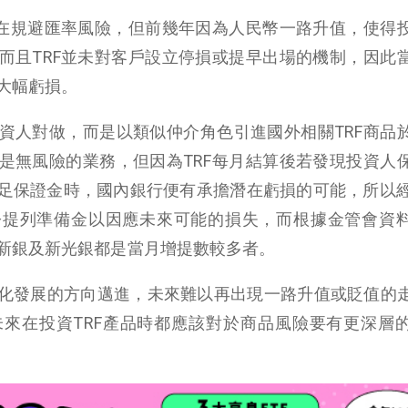
是在規避匯率風險，但前幾年因為人民幣一路升值，使得
而且TRF並未對客戶設立停損或提早出場的機制，因此
大幅虧損。
資人對做，而是以類似仲介角色引進國外相關TRF商品
是無風險的業務，但因為TRF每月結算後若發現投資人
足保證金時，國內銀行便有承擔潛在虧損的可能，所以經過
紛提列準備金以因應未來可能的損失，而根據金管會資
新銀及新光銀都是當月增提數較多者。
化發展的方向邁進，未來難以再出現一路升值或貶值的
來在投資TRF產品時都應該對於商品風險要有更深層