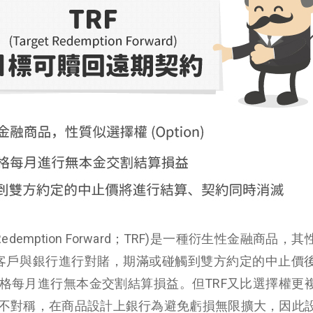
Redemption Forward；TRF)是一種衍生性金融商品，
方式由客戶與銀行進行對賭，期滿或碰觸到雙方約定的中止價
格每月進行無本金交割結算損益。但TRF又比選擇權更
不對稱，在商品設計上銀行為避免虧損無限擴大，因此