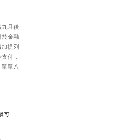
然九月後
對於金融
增加提列
金支付，
，單單八