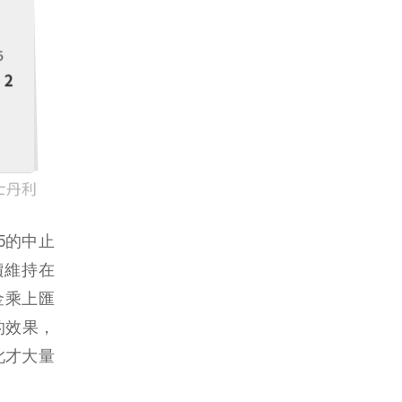
05的中止
價維持在
金乘上匯
的效果，
此才大量