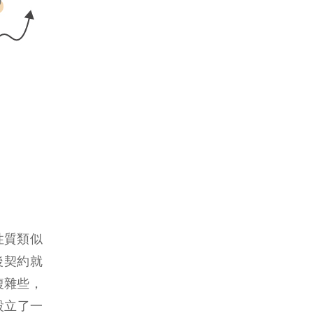
其性質類似
後契約就
複雜些，
設立了一