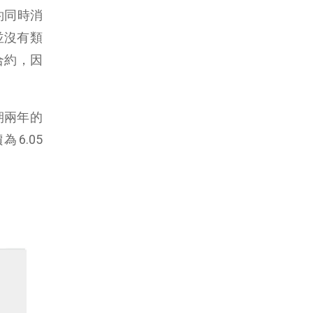
約同時消
並沒有類
合約，因
期兩年的
為6.05