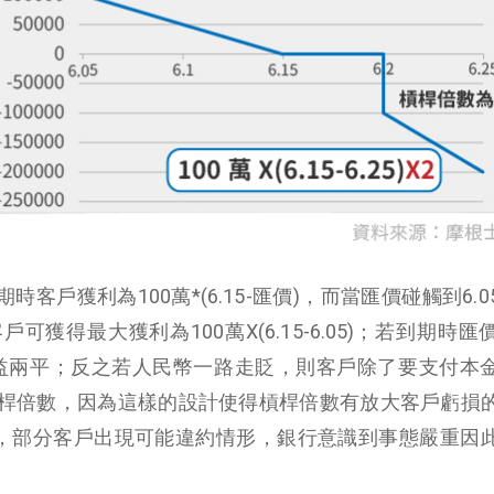
時客戶獲利為100萬*(6.15-匯價)，而當匯價碰觸到6.
獲得最大獲利為100萬X(6.15-6.05)；若到期時匯
客戶損益兩平；反之若人民幣一路走貶，則客戶除了要支付本
桿倍數，因為這樣的設計使得槓桿倍數有放大客戶虧損
時，部分客戶出現可能違約情形，銀行意識到事態嚴重因