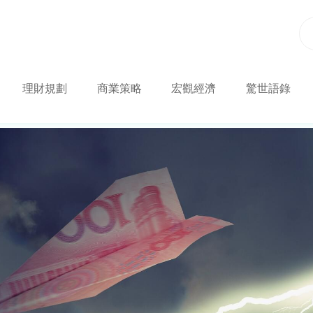
理財規劃
商業策略
宏觀經濟
驚世語錄