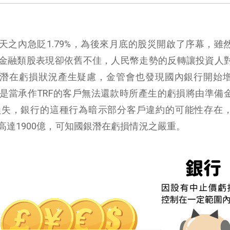
在一天之內急貶1.79%，為後來月底的股災開啟了序幕，雖
金融類股表現卻依舊不佳，人民幣走勢的反轉讓投資人
的潛在虧損狀況產生疑慮，金管會也發現國內銀行開始
是當承作TRF的客戶無法還款時所產生的虧損將由準備
損失，銀行的這種行為暗示部分客戶違約的可能性存在
達1900億，可知國銀潛在虧損情況之嚴重。