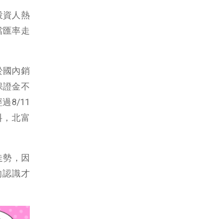
投資人熱
當匯率走
於國內銷
保證金不
8/11
料，北富
走勢，因
的認識才