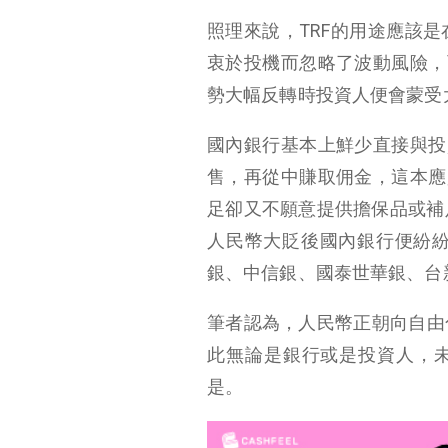
照理來說，TRF的用途應該
衷於投機而忽略了波動風險，
勢大幅反轉時投資人便會蒙受
國內銀行基本上鮮少直接與投
售，再從中賺取佣金，這本應
足卻又不願意提供擔保品或補
人民幣大貶後國內銀行便紛
銀、中信銀、國泰世華銀、台
筆者認為，人民幣正朝向自由
此無論是銀行或是投資人，未
是。