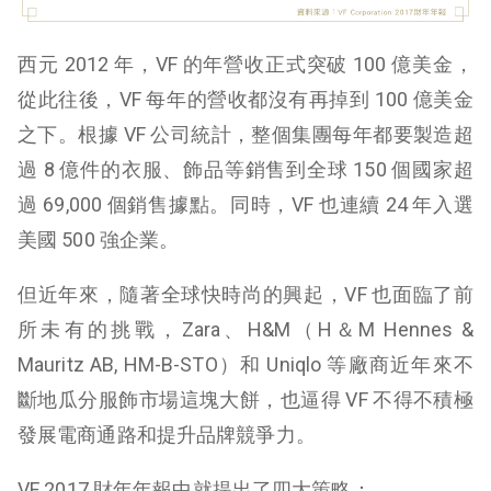
西元 2012 年，VF 的年營收正式突破 100 億美金，
從此往後，VF 每年的營收都沒有再掉到 100 億美金
之下。根據 VF 公司統計，整個集團每年都要製造超
過 8 億件的衣服、飾品等銷售到全球 150 個國家超
過 69,000 個銷售據點。同時，VF 也連續 24 年入選
美國 500 強企業。
但近年來，隨著全球快時尚的興起，VF 也面臨了前
所未有的挑戰，Zara、H&M（H＆M Hennes &
Mauritz AB, HM-B-STO）和 Uniqlo 等廠商近年來不
斷地瓜分服飾市場這塊大餅，也逼得 VF 不得不積極
發展電商通路和提升品牌競爭力。
VF 2017 財年年報中就提出了四大策略：