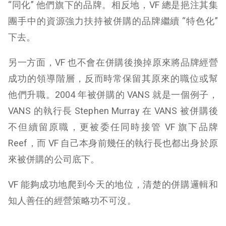
“同化” 他們旗下的品牌。相反地，VF 總是挹注其集
團手中的資源強力扶持被併購的品牌繼續 “特色化”
下去。
另一方面，VF 也不會在併購後換掉原來將品牌經營
成功的領導階層，反而時常保留其原來的職位或幫
他們升職。2004 年被併購的 VANS 就是一個例子，
VANS 的執行長 Stephen Murray 在 VANS 被併購後
不但續留原職，更被委任同時接管 VF 旗下品牌
Reef，而 VF 自己本身前幾任的執行長也都出身於原
來被併購的公司底下。
VF 能夠成功地爬到今天的地位，清楚的併購邏輯和
知人善任的經營策略功不可沒。