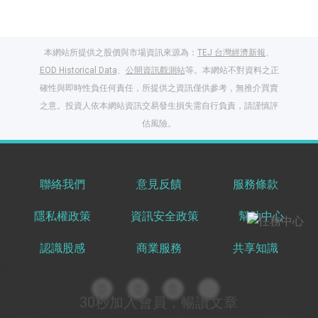
本網站所提供之股價與市場資訊來源為：
TEJ 台灣經濟新報
、
EOD Historical Data
、
公開資訊觀測站
等。本網站不對資料之正
確性與即時性負任何責任，所提供之資訊僅供參考，無推介買賣
之意。投資人依本網站資訊交易發生損失需自行負責，請謹慎評
閱讀文章，天天賺
估風險。
獎勵
登入股感會員，閱讀
任一文章
聯絡我們
意見反饋
服務條款
隱私權政策
資訊安全政策
幫助中心
出國就缺這咖？股
感會員免費帶回
認識股感
商業服務
共享知識
家！
更多任務
登記抽北歐小刺蝟 20
吋上掀行李箱
30秒加入會員，暢讀文章