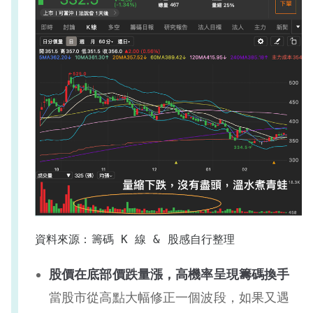
資料來源：籌碼 K 線 & 股感自行整理
股價在底部價跌量漲，高機率呈現籌碼換手
當股市從高點大幅修正一個波段，如果又遇