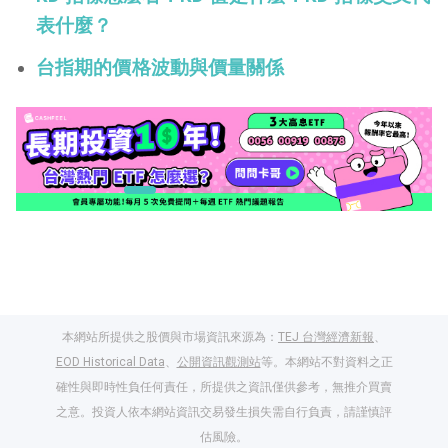
表什麼？
台指期的價格波動與價量關係
本網站所提供之股價與市場資訊來源為：
TEJ 台灣經濟新報
、
EOD Historical Data
、
公開資訊觀測站
等。本網站不對資料之正
確性與即時性負任何責任，所提供之資訊僅供參考，無推介買賣
之意。投資人依本網站資訊交易發生損失需自行負責，請謹慎評
閱讀文章，天天賺
估風險。