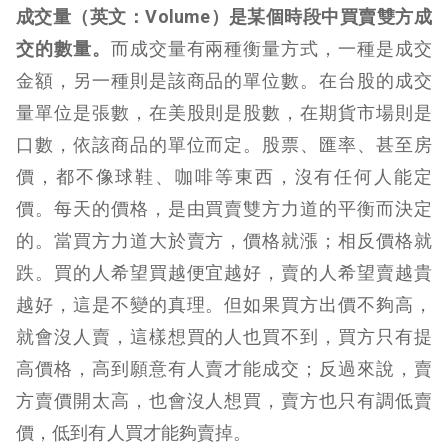
成交量（英文：
Volume
）是某個時段中買賣雙方成
交的數量。
而成交量有兩種衡量方式，一種是成交
金額，另一種則是該商品的單位數。在台股的成交
量單位是張數，在美股則是股數，在期貨市場則是
口數，依該商品的單位而定。股票、匯率、甚至房
價，都不像球鞋、咖啡等東西，沒有任何人能定
價。每天的價格，是由買賣雙方力道的平衡而決定
的。當買方力道大於賣方，價格就漲；相反價格就
跌。
買的人希望買越便宜越好，賣的人希望賣越貴
越好，這是不變的真理。但如果買方出價不夠高，
就會沒人賣，這樣想買的人也買不到，買方只有提
高價格，高到願意有人賣才能成交；反過來說，賣
方賣價開太高，也會沒人想買，賣方也只有調低賣
價，低到有人買才能夠賣掉。