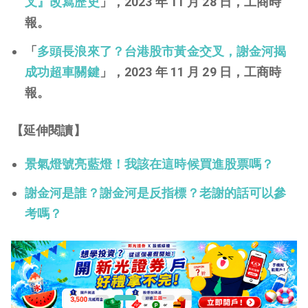
叉』改寫歷史
」，2023 年 11 月 28 日，工商時
報。
「
多頭長浪來了？台港股市黃金交叉，謝金河揭
成功超車關鍵
」，2023 年 11 月 29 日，工商時
報。
【延伸閱讀】
景氣燈號亮藍燈！我該在這時候買進股票嗎？
謝金河是誰？謝金河是反指標？老謝的話可以參
考嗎？