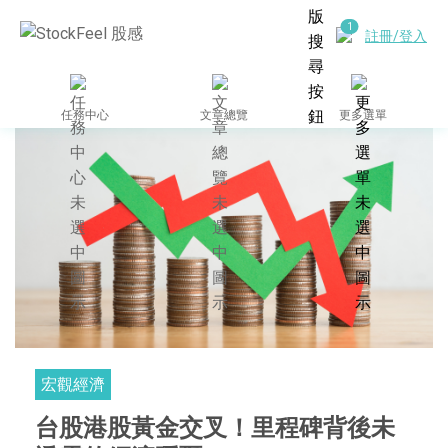
註冊/登入
任務中心
文章總覽
更多選單
宏觀經濟
台股港股黃金交叉！里程碑背後未