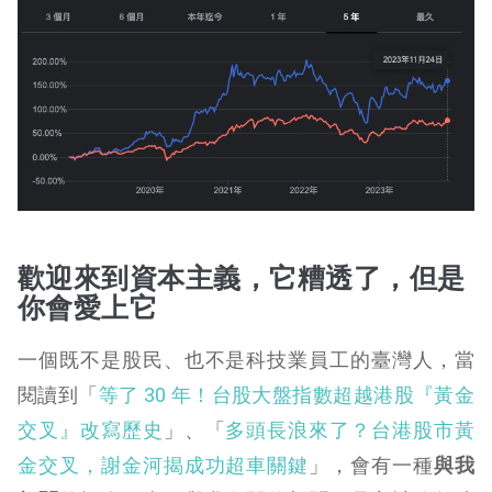
歡迎來到資本主義，它糟透了，但是
你會愛上它
一個既不是股民、也不是科技業員工的臺灣人，當
閱讀到「
等了 30 年！台股大盤指數超越港股『黃金
交叉』改寫歷史
」、「
多頭長浪來了？台港股市黃
金交叉，謝金河揭成功超車關鍵
」，會有一種
與我