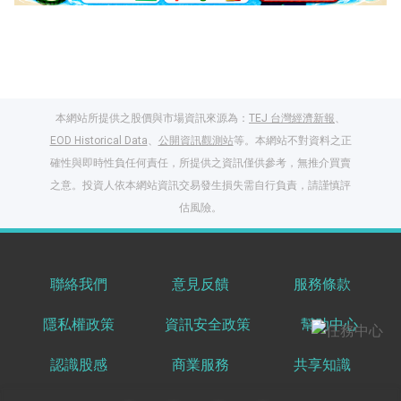
本網站所提供之股價與市場資訊來源為：
TEJ 台灣經濟新報
、
EOD Historical Data
、
公開資訊觀測站
等。本網站不對資料之正
確性與即時性負任何責任，所提供之資訊僅供參考，無推介買賣
之意。投資人依本網站資訊交易發生損失需自行負責，請謹慎評
閱讀文章，天天賺
估風險。
獎勵
登入股感會員，閱讀
任一文章
聯絡我們
意見反饋
服務條款
隱私權政策
資訊安全政策
幫助中心
出國就缺這咖？股
感會員免費帶回
認識股感
商業服務
共享知識
家！
更多任務
登記抽北歐小刺蝟 20