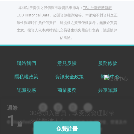
本網站所提供之股價與市場資訊來源為：
TEJ 台灣經濟新報
、
EOD Historical Data
、
公開資訊觀測站
等。本網站不對資料之正
確性與即時性負任何責任，所提供之資訊僅供參考，無推介買賣
之意。投資人依本網站資訊交易發生損失需自行負責，請謹慎評
閱讀文章，天天賺
估風險。
獎勵
登入股感會員，閱讀
任一文章
聯絡我們
意見反饋
服務條款
隱私權政策
資訊安全政策
幫助中心
出國就缺這咖？股
感會員免費帶回
認識股感
商業服務
共享知識
家！
更多任務
登記抽北歐小刺蝟 20
週餘
吋上掀行李箱
30秒
加入會員，享受投資理財帶
1
來的豐沛人生
© Stockfeel. All rights reserved 股感服務之軟體開發、營運及作
篇
免費註冊
業環境通過 ISO/IEC 27001:2022 驗證