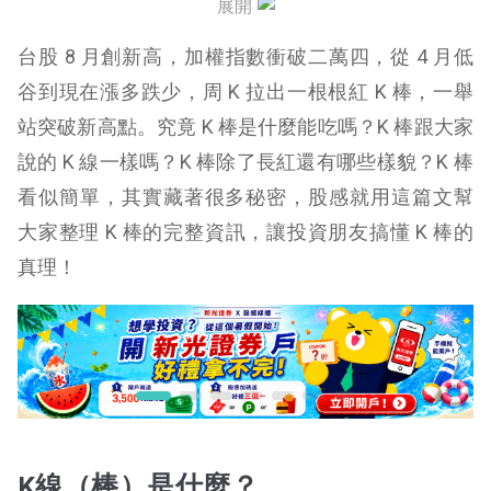
展開
K線（棒）總結
台股 8 月創新高，加權指數衝破二萬四，從 4 月低
谷到現在漲多跌少，周 K 拉出一根根紅 K 棒，一舉
站突破新高點。究竟 K 棒是什麼能吃嗎？K 棒跟大家
說的 K 線一樣嗎？K 棒除了長紅還有哪些樣貌？K 棒
看似簡單，其實藏著很多秘密，股感就用這篇文幫
大家整理 K 棒的完整資訊，讓投資朋友搞懂 K 棒的
真理！
K線（棒）是什麼？