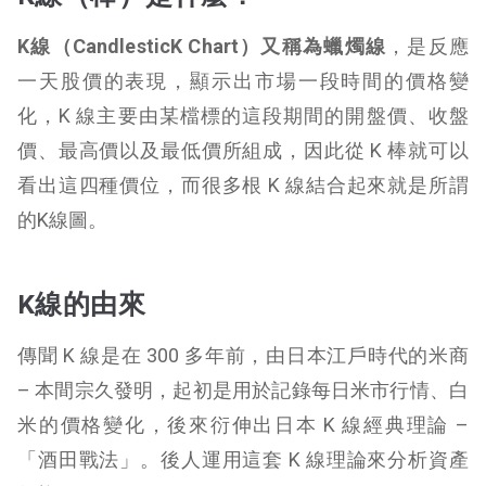
K線（​​CandlesticK Chart）又稱為蠟燭線
，是反應
一天股價的表現，顯示出市場一段時間的價格變
化，K 線主要由某檔標的這段期間的開盤價、收盤
價、最高價以及最低價所組成，因此從 K 棒就可以
看出這四種價位，而很多根 K 線結合起來就是所謂
的K線圖。
K線的由來
傳聞 K 線是在 300 多年前，由日本江戶時代的米商
– 本間宗久發明，起初是用於記錄每日米市行情、白
米的價格變化，後來衍伸出日本 K 線經典理論 –
「酒田戰法」。後人運用這套 K 線理論來分析資產