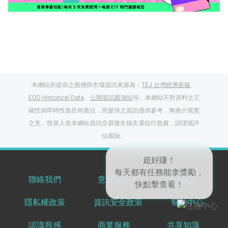
本網站所提供之股價與市場資訊來源為：
TEJ 台灣經濟新報
、
EOD Historical Data
、
公開資訊觀測站
等。本網站不對資料之正
確性與即時性負任何責任，所提供之資訊僅供參考，無推介買賣
之意。投資人依本網站資訊交易發生損失需自行負責，請謹慎評
閱讀文章，天天賺
估風險。
獎勵
登入股感會員，閱讀
任一文章
聯絡我們
意見反饋
服務條款
隱私權政策
資訊安全政策
幫助中心
出國就缺這咖？股
超好賺！
感會員免費帶回
每天都有任務能拿獎勵，
認識股感
商業服務
共享知識